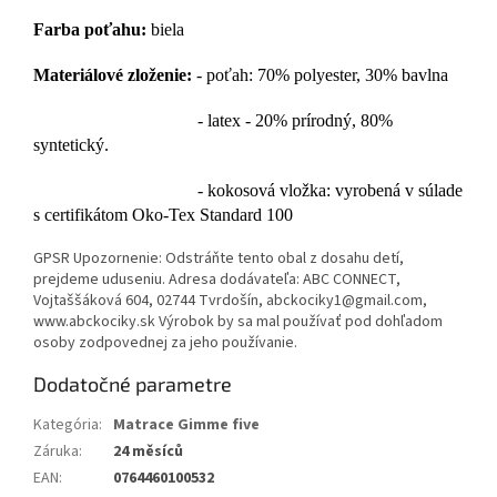
Farba poťahu:
biela
Materiálové zloženie:
- poťah: 70% polyester, 30% bavlna
- latex - 20% prírodný, 80%
syntetický.
- kokosová vložka: vyrobená v súlade
s certifikátom Oko-Tex Standard 100
GPSR Upozornenie: Odstráňte tento obal z dosahu detí,
prejdeme uduseniu. Adresa dodávateľa: ABC CONNECT,
Vojtaššáková 604, 02744 Tvrdošín, abckociky1@gmail.com,
www.abckociky.sk Výrobok by sa mal používať pod dohľadom
osoby zodpovednej za jeho používanie.
Dodatočné parametre
Kategória
:
Matrace Gimme five
Záruka
:
24 měsíců
EAN
:
0764460100532