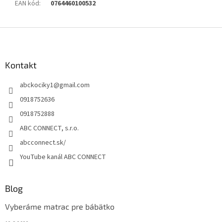
EAN kód
:
0764460100532
Z
á
p
ä
Kontakt
t
abckociky1
@
gmail.com
i
e
0918752636
0918752888
ABC CONNECT, s.r.o.
abcconnect.sk/
YouTube kanál ABC CONNECT
Blog
Vyberáme matrac pre bábätko