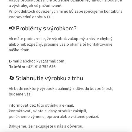
Každý produkt obsahuje potrebné označenie, návod na použitie
a výstrahy, ak sú požadované.
Pri produktoch dovezených mimo EÚ zabezpečujeme kontakt na
zodpovednú osobu v EÚ.
📢 Problémy s výrobkom?
Ak máte podozrenie, že výrobok zakúpený u nás je chybný
alebo nebezpečný, prosíme vás o okamžité kontaktovanie
nášho tímu:
E-mail:
abckociky1@gmail.com
Telefón:
+421 918 752 636
🔄 Stiahnutie výrobku z trhu
Ak bude niektorý výrobok stiahnutý z dôvodu bezpečnosti,
budeme vás:
informovať cez túto stránku a e-mail,
kontaktovať, ak ste si daný produkt zakúpili,
ponúkneme výmenu, opravu alebo vrátenie peňazí.
Ďakujeme, že nakupujete u nás s dôverou.