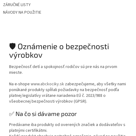
ZÁRUČNÉ LISTY
NÁVODY NA POUŽITIE
🛡️ Oznámenie o bezpečnosti
výrobkov
Bezpečnosť detí a spokojnosť rodičov sú pre nás na prvom
mieste.
Na e-shope
www.abckociky.sk
zabezpečujeme, aby všetky nami
ponúkané produkty spĺňali požiadavky na bezpečnosť podľa
platnej legislatívy vrátane nariadenia EÚ č. 2023/988 o
všeobecnej bezpečnosti výrobkov (GPSR).
✅ Na čo si dávame pozor
Predávame iba produkty od overených značiek a dodávateľov s
platnými certifikátmi.