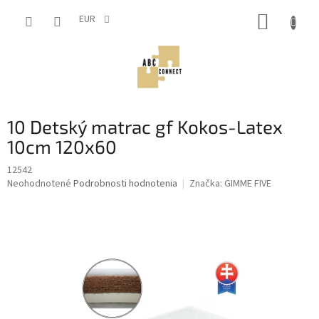
Prejsť
NÁKUP
na
EUR
obsah
KOŠÍK
10 Detský matrac gf Kokos-Latex
10cm 120x60
12542
Priemerné
Neohodnotené
Podrobnosti hodnotenia
Značka:
GIMME FIVE
hodnotenie
produktu
je
0,0
z
5
hviezdičiek.