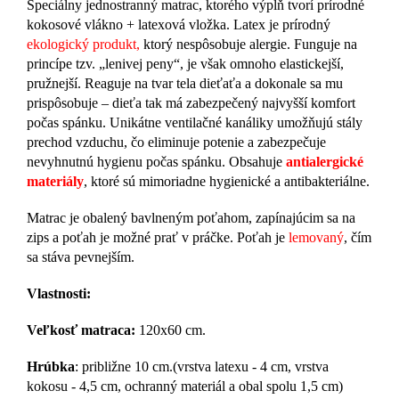
Špeciálny jednostranný matrac, ktorého výplň tvorí
prírodné
kokosové vlákno + latexová vložka. Latex je prírodný
ekologický produkt,
ktorý nespôsobuje alergie. Funguje na
princípe tzv. „lenivej peny“, je však omnoho elastickejší,
pružnejší. Reaguje na tvar tela dieťaťa a dokonale sa mu
prispôsobuje – dieťa tak má zabezpečený najvyšší komfort
počas spánku. Unikátne ventilačné kanáliky umožňujú stály
prechod vzduchu, čo eliminuje potenie a zabezpečuje
nevyhnutnú hygienu počas spánku. Obsahuje
antialergické
materiály
, ktoré sú mimoriadne hygienické a antibakteriálne.
Matrac je obalený bavlneným poťahom, zapínajúcim sa na
zips a poťah je možné prať v práčke. Poťah je
lemovaný
, čím
sa stáva pevnejším.
Vlastnosti:
Veľkosť matraca:
120x60 cm.
Hrúbka
: približne 10 cm.(v
rstva latexu - 4 cm, vrstva
kokosu - 4,5 cm, ochranný materiál a obal spolu 1,5 cm)