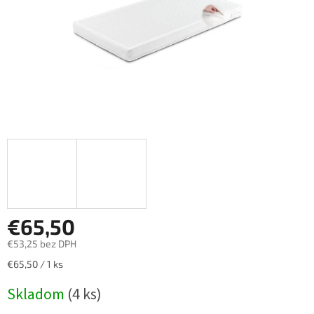
€65,50
€53,25 bez DPH
Jednotková
€65,50 / 1 ks
cena:
Skladom
(4 ks)