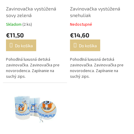
o
o
d
Zavinovačka vystúžená
Zavinovačka vystúžená
v
u
sovy zelená
snehuliak
k
Skladom
(2 ks)
Nedostupné
t
€11,50
€14,60
o
v
Do košíka
Do košíka
Pohodlná luxusná detská
Pohodlná luxusná detská
zavinovačka. Zavinovačka pre
zavinovačka. Zavinovačka pre
novorodenca. Zapínanie na
novorodenca. Zapínanie na
suchý zips.
suchý zips.