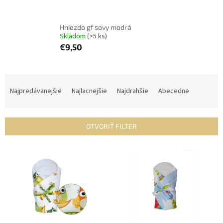
Hniezdo gf sovy modrá
Skladom
(>5 ks)
€9,50
R
a
Najpredávanejšie
Najlacnejšie
Najdrahšie
Abecedne
d
e
n
OTVORIŤ FILTER
i
e
V
p
ý
r
p
o
i
d
s
u
p
k
r
t