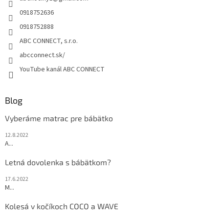
i
e
p
e
0918752636
r
0918752888
v
k
ABC CONNECT, s.r.o.
y
abcconnect.sk/
v
ý
YouTube kanál ABC CONNECT
p
i
s
Blog
u
Vyberáme matrac pre bábätko
12.8.2022
A...
Letná dovolenka s bábätkom?
17.6.2022
M...
Kolesá v kočíkoch COCO a WAVE