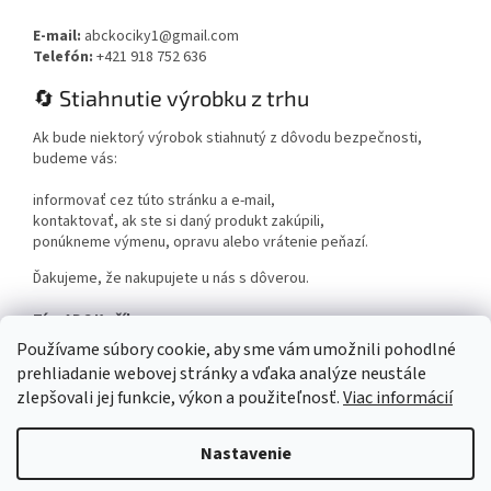
E-mail:
abckociky1@gmail.com
Telefón:
+421 918 752 636
🔄 Stiahnutie výrobku z trhu
Ak bude niektorý výrobok stiahnutý z dôvodu bezpečnosti,
budeme vás:
informovať cez túto stránku a e-mail,
kontaktovať, ak ste si daný produkt zakúpili,
ponúkneme výmenu, opravu alebo vrátenie peňazí.
Ďakujeme, že nakupujete u nás s dôverou.
Tím ABC Kočíky
www.abckociky.sk
Používame súbory cookie, aby sme vám umožnili pohodlné
prehliadanie webovej stránky a vďaka analýze neustále
zlepšovali jej funkcie, výkon a použiteľnosť.
Viac informácií
Nastavenie
Vytvoril Shoptet