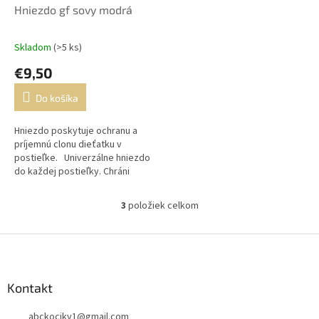
Hniezdo gf sovy modrá
Skladom
(>5 ks)
€9,50
Do košíka
Hniezdo poskytuje ochranu a
príjemnú clonu dieťatku v
postieľke. Univerzálne hniezdo
do každej postieľky. Chráni
dieťa v postieľke.
3
položiek celkom
O
v
l
Z
á
á
d
p
a
ä
Kontakt
c
t
i
abckociky1
@
gmail.com