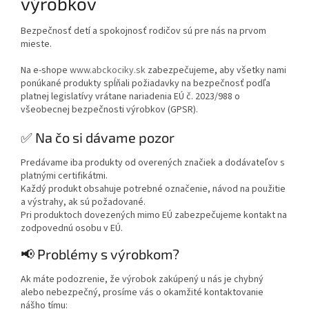
výrobkov
Bezpečnosť detí a spokojnosť rodičov sú pre nás na prvom
mieste.
Na e-shope
www.abckociky.sk
zabezpečujeme, aby všetky nami
ponúkané produkty spĺňali požiadavky na bezpečnosť podľa
platnej legislatívy vrátane nariadenia EÚ č. 2023/988 o
všeobecnej bezpečnosti výrobkov (GPSR).
✅ Na čo si dávame pozor
Predávame iba produkty od overených značiek a dodávateľov s
platnými certifikátmi.
Každý produkt obsahuje potrebné označenie, návod na použitie
a výstrahy, ak sú požadované.
Pri produktoch dovezených mimo EÚ zabezpečujeme kontakt na
zodpovednú osobu v EÚ.
📢 Problémy s výrobkom?
Ak máte podozrenie, že výrobok zakúpený u nás je chybný
alebo nebezpečný, prosíme vás o okamžité kontaktovanie
nášho tímu: