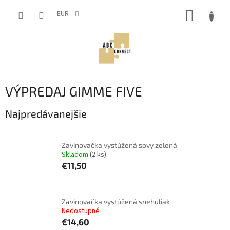
Prejsť
NÁKUP
na
EUR
obsah
KOŠÍK
VÝPREDAJ GIMME FIVE
Najpredávanejšie
Zavinovačka vystúžená sovy zelená
Skladom
(2 ks)
€11,50
Zavinovačka vystúžená snehuliak
Nedostupné
€14,60