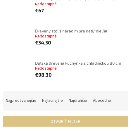
Nedostupné
€67
Drevený stôl s náradím pre deti/ dielňa
Nedostupné
€54,50
Detská drevená kuchynka s chladničkou 80 cm
Nedostupné
€98,30
R
a
Najpredávanejšie
Najlacnejšie
Najdrahšie
Abecedne
d
e
n
OTVORIŤ FILTER
i