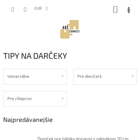
Prejsť
NÁKUP
na
EUR
obsah
KOŠÍK
TIPY NA DARČEKY
Univerzálne
Pre dievčatá
Pre chlapcov
Najpredávanejšie
Domček pre bábiky drevený s nábytkom 70 cm