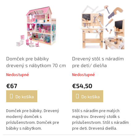
e
V
p
ý
r
p
o
i
d
s
u
p
k
r
t
o
o
d
Domček pre bábiky
Drevený stôl s náradím
v
u
drevený s nábytkom 70 cm
pre deti/ dielňa
k
Nedostupné
Nedostupné
t
€67
€54,50
o
v
Do košíka
Do košíka
Domček pre bábiky. Drevený
Stôl s náradím pre malých
moderný domček s
majstrov. Drevený stolík s
príslušenstvom. Domček pre
príslušenstvom. Stôl s náradím
bábiky s nábytkom.
pre deti. Drevená dielňa.