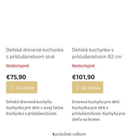
Detská drevená kuchynka
Detská kuchynka s
s príslušenstvom sivá
príslušenstvom 82 cm
Nedostupné
Nedostupné
€75,90
€101,90
Do košíka
Do košíka
Detská drevená kuchyňa.
Drevená kuchyňa pre deti.
Kuchynka pre deti v sivej farbe.
Kuchynka pre deti s
Kuchynka s príslušenstvom.
príslušenstvom. Kuchyňa pre
dieťa na hranie.
6
položiek celkom
O