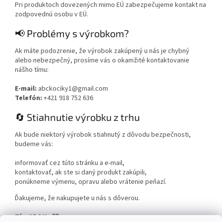
Pri produktoch dovezených mimo EÚ zabezpečujeme kontakt na
zodpovednú osobu v EÚ.
📢 Problémy s výrobkom?
Ak máte podozrenie, že výrobok zakúpený u nás je chybný
alebo nebezpečný, prosíme vás o okamžité kontaktovanie
nášho tímu:
E-mail:
abckociky1@gmail.com
Telefón:
+421 918 752 636
🔄 Stiahnutie výrobku z trhu
Ak bude niektorý výrobok stiahnutý z dôvodu bezpečnosti,
budeme vás:
informovať cez túto stránku a e-mail,
kontaktovať, ak ste si daný produkt zakúpili,
ponúkneme výmenu, opravu alebo vrátenie peňazí.
Ďakujeme, že nakupujete u nás s dôverou.
Tím ABC Kočíky