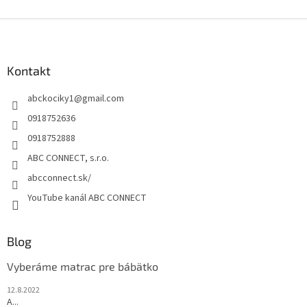
v
l
Z
á
á
d
p
a
ä
Kontakt
c
t
i
abckociky1
@
gmail.com
i
e
p
e
0918752636
r
0918752888
v
k
ABC CONNECT, s.r.o.
y
abcconnect.sk/
v
ý
YouTube kanál ABC CONNECT
p
i
s
Blog
u
Vyberáme matrac pre bábätko
12.8.2022
A...