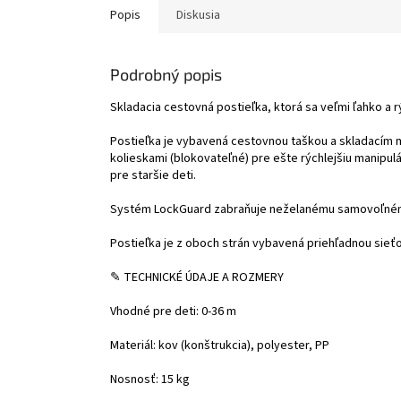
Popis
Diskusia
Podrobný popis
Skladacia cestovná postieľka, ktorá sa veľmi ľahko a r
Postieľka je vybavená cestovnou taškou a skladacím m
kolieskami (blokovateľné) pre ešte rýchlejšiu manipul
pre staršie deti.
Systém LockGuard zabraňuje neželanému samovoľnému
Postieľka je z oboch strán vybavená priehľadnou sieťo
✎ TECHNICKÉ ÚDAJE A ROZMERY
Vhodné pre deti: 0-36 m
Materiál: kov (konštrukcia), polyester, PP
Nosnosť: 15 kg