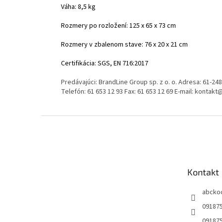
Váha: 8,5 kg
Rozmery po rozložení: 125 x 65 x 73 cm
Rozmery v zbalenom stave: 76 x 20 x 21 cm
Certifikácia: SGS, EN 716:2017
Predávajúci: BrandLine Group sp. z o. o. Adresa: 61-
Telefón: 61 653 12 93 Fax: 61 653 12 69 E-mail: konta
Z
á
p
ä
t
Kontakt
i
e
abcko
09187
09187