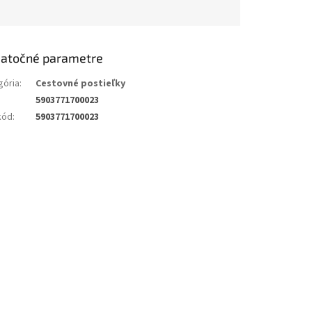
atočné parametre
gória
:
Cestovné postieľky
5903771700023
kód
:
5903771700023