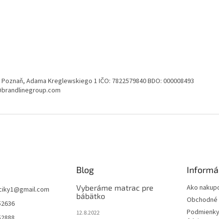
248 Poznaň, Adama Kreglewskiego 1 IČO: 7822579840 BDO: 000008493
kt@brandlinegroup.com
Blog
Informá
Vyberáme matrac pre
Ako nakup
ciky1
@
gmail.com
bábätko
Obchodné 
52636
Podmienky
12.8.2022
52888