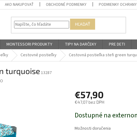
AKO NAKUPOVAŤ
OBCHODNÉ PODMIENKY
PODMIENKY OCHRANY
HĽADAŤ
MONTESSORI PRODUKTY
TIPY NA DARČEKY
PRE DETI
ieľky
Cestovné postieľky
Cestovná postieľka stefi green turq
en turquoise
13287
LO
€57,90
€47,07 bez DPH
Jednotková
Dostupné na externo
cena:
Možnosti doručenia