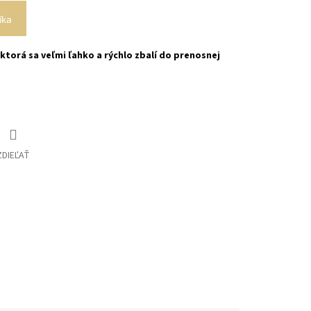
íka
ktorá sa veľmi ľahko a rýchlo zbalí do prenosnej
ZDIEĽAŤ