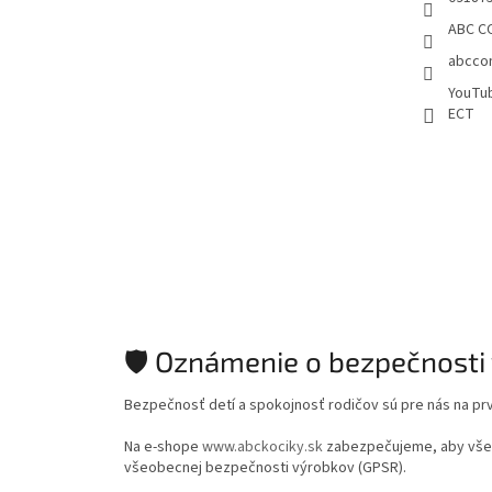
ABC CO
abccon
YouTu
ECT
🛡️ Oznámenie o bezpečnosti
Bezpečnosť detí a spokojnosť rodičov sú pre nás na pr
Na e-shope
www.abckociky.sk
zabezpečujeme, aby všetk
všeobecnej bezpečnosti výrobkov (GPSR).