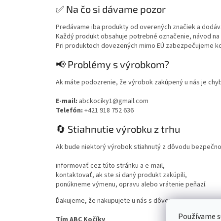
✅ Na čo si dávame pozor
Predávame iba produkty od overených značiek a dodávat
Každý produkt obsahuje potrebné označenie, návod na p
Pri produktoch dovezených mimo EÚ zabezpečujeme ko
📢 Problémy s výrobkom?
Ak máte podozrenie, že výrobok zakúpený u nás je chy
E-mail:
abckociky1@gmail.com
Telefón:
+421 918 752 636
🔄 Stiahnutie výrobku z trhu
Ak bude niektorý výrobok stiahnutý z dôvodu bezpečno
informovať cez túto stránku a e-mail,
kontaktovať, ak ste si daný produkt zakúpili,
ponúkneme výmenu, opravu alebo vrátenie peňazí.
Ďakujeme, že nakupujete u nás s dôverou.
Používame s
Tím ABC Kočíky