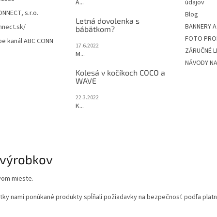
A...
údajov
NNECT, s.r.o.
Blog
Letná dovolenka s
BANNERY A
nect.sk/
bábätkom?
FOTO PRO
be kanál ABC CONN
17.6.2022
ZÁRUČNÉ L
M...
NÁVODY NA
Kolesá v kočíkoch COCO a
WAVE
22.3.2022
K...
 výrobkov
vom mieste.
y nami ponúkané produkty spĺňali požiadavky na bezpečnosť podľa platnej 