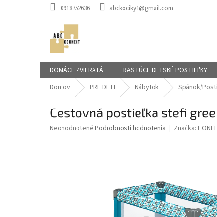
Prejsť
0918752636
abckociky1@gmail.com
na
obsah
DOMÁCE ZVIERATÁ
RASTÚCE DETSKÉ POSTIEĽKY
Domov
PRE DETI
Nábytok
Spánok/Post
Cestovná postieľka stefi gre
Priemerné
Neohodnotené
Podrobnosti hodnotenia
Značka:
LIONE
hodnotenie
produktu
je
0,0
z
5
hviezdičiek.