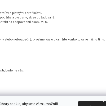
eľov s platnými certifikátmi.
oužitie a výstrahy, ak sú požadované.
ntakt na zodpovednú osobu v EÚ.
bný alebo nebezpečný, prosíme vás o okamžité kontaktovanie nášho tímu:
sti, budeme vás:
úbory cookie, aby sme vám umožnili