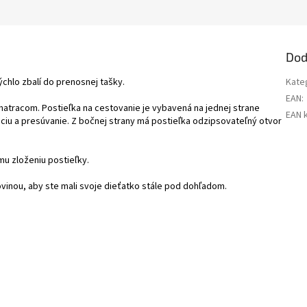
Dod
ýchlo zbalí do prenosnej tašky.
Kate
EAN
:
atracom. Postieľka na cestovanie je vybavená na jednej strane
EAN 
áciu a presúvanie. Z bočnej strany má postieľka odzipsovateľný otvor
 zloženiu postieľky.
vinou, aby ste mali svoje dieťatko stále pod dohľadom.