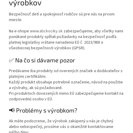
výrobkov
Bezpečnosť detí a spokojnosť rodičov sú pre nás na prvom
mieste.
Na e-shope
www.abckociky.sk
zabezpečujeme, aby všetky nami
ponúkané produkty spĺňali požiadavky na bezpečnosť podľa
platnej legislatívy vrátane nariadenia EÚ č. 2023/988 o
všeobecnej bezpečnosti výrobkov (GPSR).
✅ Na čo si dávame pozor
Predávame iba produkty od overených značiek a dodávateľov s
platnými certifikátmi.
Každý produkt obsahuje potrebné označenie, návod na použitie
a výstrahy, ak sú požadované.
Pri produktoch dovezených mimo EÚ zabezpečujeme kontakt na
zodpovednú osobu v EÚ.
📢 Problémy s výrobkom?
Ak máte podozrenie, že výrobok zakúpený u nás je chybný
alebo nebezpečný, prosíme vás o okamžité kontaktovanie
nášho tímu: