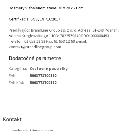
Rozmery v zbalenom stave: 76 x 20 x 21 cm
Certifikácia: SGS, EN 716:2017
Predávajúci: BrandLine Group sp. z o. o. Adresa: 61-248 Poznaň,
Adama Kreglewskiego 1 IČO: 7822579840 BDO: 000008493
Telefón: 61 653 12 93 Fax: 61 653 12 69 E-mail:
kontakt@brandlinegroup.com
Dodatočné parametre
Kategória
:
Cestovné postieľky
EAN
:
5903771700160
EAN kód
:
5903771700160
Z
á
p
ä
Kontakt
t