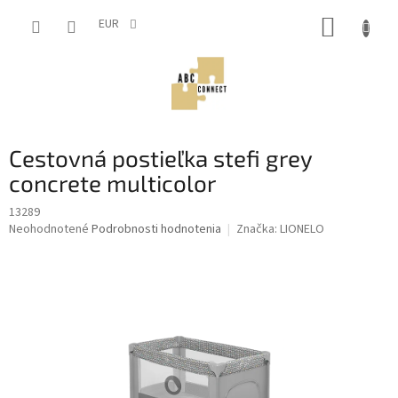
Prejsť
NÁKUP
na
EUR
obsah
KOŠÍK
Cestovná postieľka stefi grey
concrete multicolor
13289
Priemerné
Neohodnotené
Podrobnosti hodnotenia
Značka:
LIONELO
hodnotenie
produktu
je
0,0
z
5
hviezdičiek.