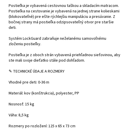
Postieľka je vybavená cestovnou taškou a skladacím matracom.
Postieľka na cestovanie je vybavená na jednej strane kolieskami
(blokovateľné) pre ešte rýchlejšiu manipuláciu a presúvanie. Z
bočnej strany má postieľka odzipsovateľný otvor pre staršie
deti.
Systém LockGuard zabraňuje neželanému samovoľnému
zloženiu postieľky.
Postieľka je z oboch strán vybavená priehľadnou sieťovinou, aby
ste mali svoje dieťatko stále pod dohľadom.
✎ TECHNICKÉ ÚDAJE A ROZMERY
Vhodné pre deti: 0-36 m
Materiál: kov (konštrukcia), polyester, PP
Nosnosť: 15 kg
Váha: 8,5 kg
Rozmery po rozložení: 125 x 65 x 73 cm