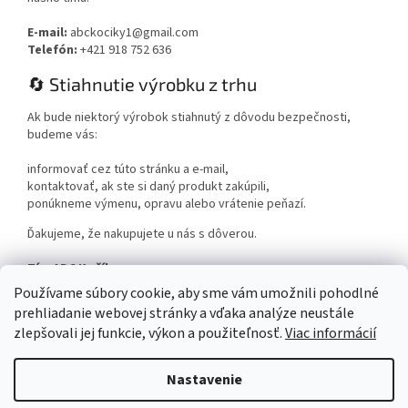
E-mail:
abckociky1@gmail.com
Telefón:
+421 918 752 636
🔄 Stiahnutie výrobku z trhu
Ak bude niektorý výrobok stiahnutý z dôvodu bezpečnosti,
budeme vás:
informovať cez túto stránku a e-mail,
kontaktovať, ak ste si daný produkt zakúpili,
ponúkneme výmenu, opravu alebo vrátenie peňazí.
Ďakujeme, že nakupujete u nás s dôverou.
Tím ABC Kočíky
www.abckociky.sk
Používame súbory cookie, aby sme vám umožnili pohodlné
prehliadanie webovej stránky a vďaka analýze neustále
zlepšovali jej funkcie, výkon a použiteľnosť.
Viac informácií
Nastavenie
Vytvoril Shoptet