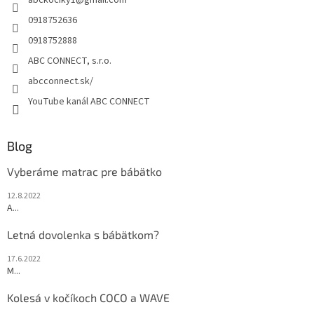
abckociky1
@
gmail.com
i
e
0918752636
0918752888
ABC CONNECT, s.r.o.
abcconnect.sk/
YouTube kanál ABC CONNECT
Blog
Vyberáme matrac pre bábätko
12.8.2022
A...
Letná dovolenka s bábätkom?
17.6.2022
M...
Kolesá v kočíkoch COCO a WAVE