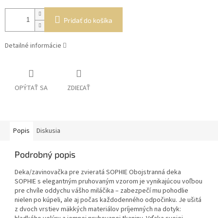
Pridať do košíka
Detailné informácie
OPÝTAŤ SA
ZDIEĽAŤ
Popis
Diskusia
Podrobný popis
Deka/zavinovačka pre zvieratá SOPHIE Obojstranná deka
SOPHIE s elegantným pruhovaným vzorom je vynikajúcou voľbou
pre chvíle oddychu vášho miláčika – zabezpečí mu pohodlie
nielen po kúpeli, ale aj počas každodenného odpočinku. Je ušitá
z dvoch vrstiev mäkkých materiálov príjemných na dotyk: