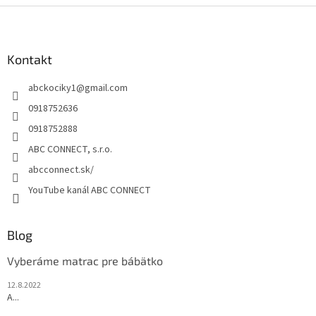
Z
á
p
ä
Kontakt
t
abckociky1
@
gmail.com
i
e
0918752636
0918752888
ABC CONNECT, s.r.o.
abcconnect.sk/
YouTube kanál ABC CONNECT
Blog
Vyberáme matrac pre bábätko
12.8.2022
A...