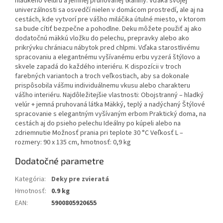
hladkého velúru a jemnej pruhovanej tkaniny. Vďaka svojej
univerzálnosti sa osvedčí nielen v domácom prostredí, ale aj na
cestách, kde vytvorí pre vášho miláčika útulné miesto, v ktorom
sa bude cítiť bezpečne a pohodlne. Deku môžete použiť aj ako
dodatočnú mäkkú vložku do pelechu, prepravky alebo ako
prikrývku chrániacu nábytok pred chlpmi. Vďaka starostlivému
spracovaniu a elegantnému vyšívanému erbu vyzerá štýlovo a
skvele zapadá do každého interiéru. K dispozícii v troch
farebných variantoch a troch veľkostiach, aby sa dokonale
prispôsobila vášmu individuálnemu vkusu alebo charakteru
vášho interiéru. Najdôležitejšie vlastnosti: Obojstranný – hladký
velúr + jemná pruhovaná látka Mäkký, teplý a nadýchaný Štýlové
spracovanie s elegantným vyšívaným erbom Praktický doma, na
cestách aj do psieho pelechu Ideálny po kúpeli alebo na
zdriemnutie Možnosť prania pri teplote 30 °C Veľkosť L –
rozmery: 90 x 135 cm, hmotnosť: 0,9 kg
Dodatočné parametre
Kategória
:
Deky pre zvieratá
Hmotnosť
:
0.9 kg
EAN
:
5900805920655