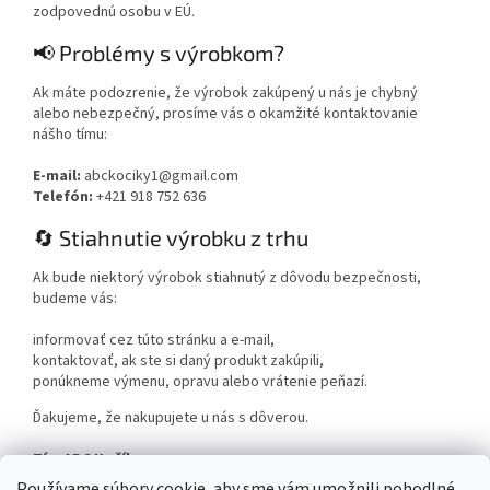
zodpovednú osobu v EÚ.
📢 Problémy s výrobkom?
Ak máte podozrenie, že výrobok zakúpený u nás je chybný
alebo nebezpečný, prosíme vás o okamžité kontaktovanie
nášho tímu:
E-mail:
abckociky1@gmail.com
Telefón:
+421 918 752 636
🔄 Stiahnutie výrobku z trhu
Ak bude niektorý výrobok stiahnutý z dôvodu bezpečnosti,
budeme vás:
informovať cez túto stránku a e-mail,
kontaktovať, ak ste si daný produkt zakúpili,
ponúkneme výmenu, opravu alebo vrátenie peňazí.
Ďakujeme, že nakupujete u nás s dôverou.
Tím ABC Kočíky
www.abckociky.sk
Používame súbory cookie, aby sme vám umožnili pohodlné