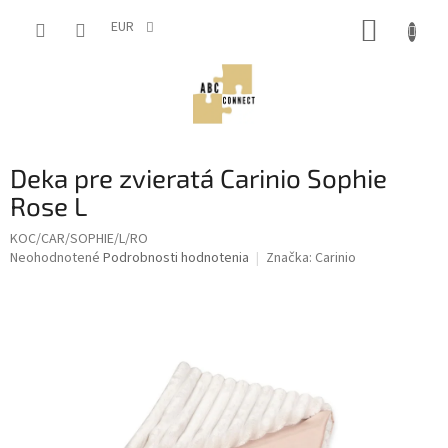
Prejsť
NÁKUP
na
EUR
obsah
KOŠÍK
Deka pre zvieratá Carinio Sophie
Rose L
KOC/CAR/SOPHIE/L/RO
Priemerné
Neohodnotené
Podrobnosti hodnotenia
Značka:
Carinio
hodnotenie
produktu
je
0,0
z
5
hviezdičiek.