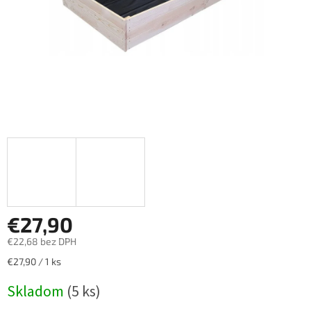
€27,90
€22,68 bez DPH
Jednotková
€27,90 / 1 ks
cena:
Skladom
(5 ks)