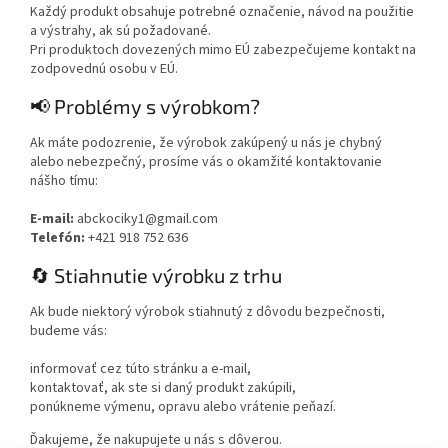
Každý produkt obsahuje potrebné označenie, návod na použitie
a výstrahy, ak sú požadované.
Pri produktoch dovezených mimo EÚ zabezpečujeme kontakt na
zodpovednú osobu v EÚ.
📢 Problémy s výrobkom?
Ak máte podozrenie, že výrobok zakúpený u nás je chybný
alebo nebezpečný, prosíme vás o okamžité kontaktovanie
nášho tímu:
E-mail:
abckociky1@gmail.com
Telefón:
+421 918 752 636
🔄 Stiahnutie výrobku z trhu
Ak bude niektorý výrobok stiahnutý z dôvodu bezpečnosti,
budeme vás:
informovať cez túto stránku a e-mail,
kontaktovať, ak ste si daný produkt zakúpili,
ponúkneme výmenu, opravu alebo vrátenie peňazí.
Ďakujeme, že nakupujete u nás s dôverou.