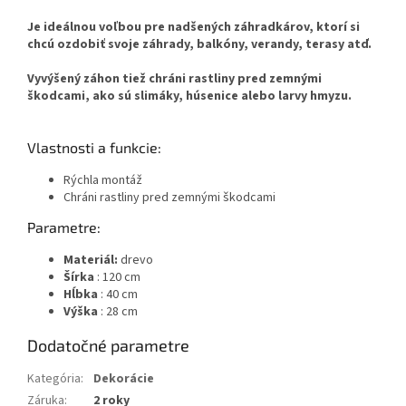
Je ideálnou voľbou pre nadšených záhradkárov, ktorí si
chcú ozdobiť svoje záhrady, balkóny, verandy, terasy atď.
Vyvýšený záhon tiež chráni rastliny pred zemnými
škodcami, ako sú slimáky, húsenice alebo larvy hmyzu.
Vlastnosti a funkcie:
Rýchla montáž
Chráni rastliny pred zemnými škodcami
Parametre:
Materiál:
drevo
Šírka
: 120 cm
Hĺbka
: 40 cm
Výška
: 28 cm
Dodatočné parametre
Kategória
:
Dekorácie
Záruka
:
2 roky