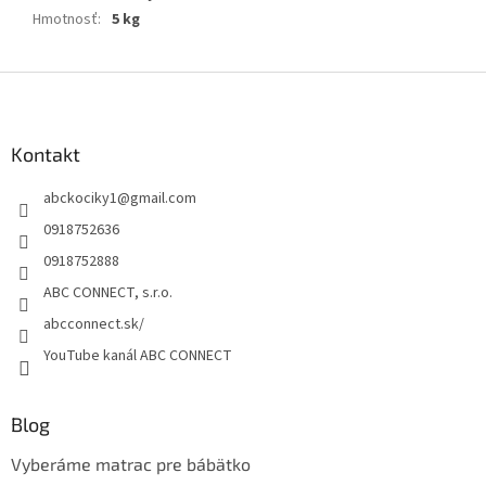
Hmotnosť
:
5 kg
Z
á
p
ä
Kontakt
t
abckociky1
@
gmail.com
i
e
0918752636
0918752888
ABC CONNECT, s.r.o.
abcconnect.sk/
YouTube kanál ABC CONNECT
Blog
Vyberáme matrac pre bábätko