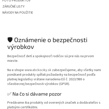
FOTO PRODUKTOV
ZÁRUČNÉ LISTY
NÁVODY NA POUŽITIE
🛡️ Oznámenie o bezpečnosti
výrobkov
Bezpečnosť detí a spokojnosť rodičov sú pre nás na prvom
mieste.
Na e-shope
www.abckociky.sk
zabezpečujeme, aby všetky nami
ponúkané produkty spĺňali požiadavky na bezpečnosť podľa
platnej legislatívy vrátane nariadenia EÚ č. 2023/988 o
všeobecnej bezpečnosti výrobkov (GPSR).
✅ Na čo si dávame pozor
Predávame iba produkty od overených značiek a dodávateľov s
platnými certifikátmi.