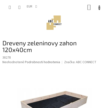
Prejsť
NÁKUP
na
EUR
obsah
KOŠÍK
Dreveny zeleninovy zahon
120x40cm
38278
Priemerné
Neohodnotené
Podrobnosti hodnotenia
Značka:
ABC CONNECT
hodnotenie
produktu
je
0,0
z
5
hviezdičiek.