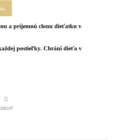
íka
nu a príjemnú clonu dieťatku v
aždej postieľky. Chráni dieťa v
ZDIEĽAŤ