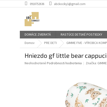
Prejsť
0918752636
abckociky1@gmail.com
na
obsah
DOMÁCE ZVIERATÁ
RASTÚCE DETSKÉ POSTIEĽKY
Domov
PRE DETI
GIMME FIVE - VÝROBCA KOM
Hniezdo gf little bear cappuc
Priemerné
Neohodnotené
Podrobnosti hodnotenia
Značka:
GIMME 
hodnotenie
produktu
je
0,0
z
5
hviezdičiek.