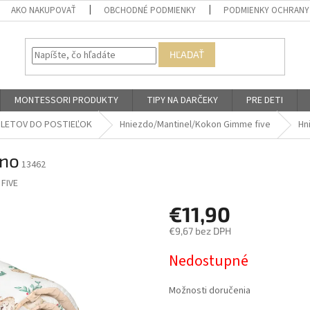
AKO NAKUPOVAŤ
OBCHODNÉ PODMIENKY
PODMIENKY OCHRANY
HĽADAŤ
MONTESSORI PRODUKTY
TIPY NA DARČEKY
PRE DETI
PLETOV DO POSTIEĽOK
Hniezdo/Mantinel/Kokon Gimme five
Hn
ino
13462
FIVE
€11,90
€9,67 bez DPH
Jednotková
Nedostupné
cena:
Možnosti doručenia