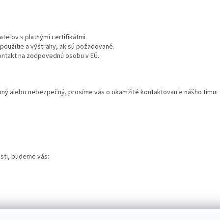
eľov s platnými certifikátmi.
oužitie a výstrahy, ak sú požadované.
ntakt na zodpovednú osobu v EÚ.
bný alebo nebezpečný, prosíme vás o okamžité kontaktovanie nášho tímu:
sti, budeme vás: