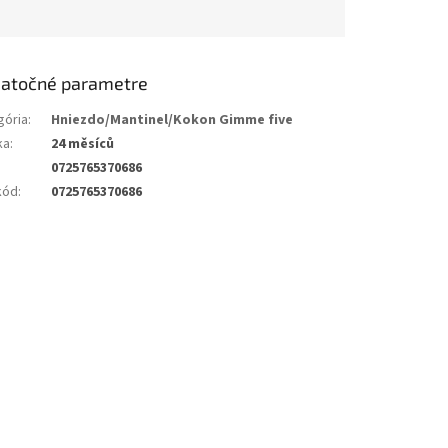
atočné parametre
gória
:
Hniezdo/Mantinel/Kokon Gimme five
ka
:
24 měsíců
0725765370686
kód
:
0725765370686