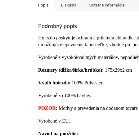
Popis
Diskusia
Ostatné informácie
Podrobný popis
Hniezdo poskytuje ochranu a príjemnú clonu dieťatk
umožňujúce upevnenie k postieľke, vhodné pre pos
Vyrobené z vysokokvalitných materiálov, nepodlie
Rozmery (dĺžka/šírka/hrúbka):
175x29x2 cm
Výplň hniezda:
100% Polyester
Vyrobené zo 100% bavlny.
POZOR
:
Motívy a prevedenia na dodanom tovare s
Vyrobené v EU.
Návod na použitie: