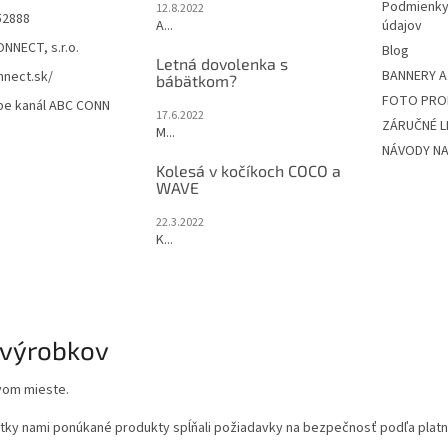
Podmienky
12.8.2022
52888
A...
údajov
NNECT, s.r.o.
Blog
Letná dovolenka s
BANNERY A
nect.sk/
bábätkom?
FOTO PRO
be kanál ABC CONN
17.6.2022
ZÁRUČNÉ L
M...
NÁVODY NA
Kolesá v kočíkoch COCO a
WAVE
22.3.2022
K...
 výrobkov
vom mieste.
y nami ponúkané produkty spĺňali požiadavky na bezpečnosť podľa platnej 