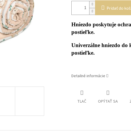
Pridať do koš
Hniezdo poskytuje ochra
postieľke.
Univerzálne hniezdo do k
postieľke.
Detailné informácie
TLAČ
OPÝTAŤ SA