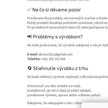
✅ Na čo si dávame pozor
Predávame iba produkty od overených značiek a dodávat
Každý produkt obsahuje potrebné označenie, návod na p
Pri produktoch dovezených mimo EÚ zabezpečujeme ko
📢 Problémy s výrobkom?
Ak máte podozrenie, že výrobok zakúpený u nás je chy
E-mail:
abckociky1@gmail.com
Telefón:
+421 918 752 636
🔄 Stiahnutie výrobku z trhu
Ak bude niektorý výrobok stiahnutý z dôvodu bezpečno
informovať cez túto stránku a e-mail,
kontaktovať, ak ste si daný produkt zakúpili,
ponúkneme výmenu, opravu alebo vrátenie peňazí.
Ďakujeme, že nakupujete u nás s dôverou.