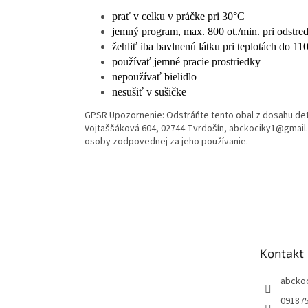
prať v celku v práčke pri 30°C
jemný program, max. 800 ot./min. pri odstre
žehliť iba bavlnenú látku pri teplotách do 11
používať jemné pracie prostriedky
nepoužívať bielidlo
nesušiť v sušičke
GPSR Upozornenie: Odstráňte tento obal z dosahu de
Vojtaššáková 604, 02744 Tvrdošín, abckociky1@gmail
osoby zodpovednej za jeho používanie.
Z
á
p
ä
t
Kontakt
i
e
abcko
09187