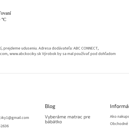
ďovaní
0 °C
tí, prejdeme uduseniu. Adresa dodávateľa: ABC CONNECT,
.com, www.abckociky.sk Výrobok by sa mal používať pod dohľadom
Blog
Informá
Vyberáme matrac pre
Ako nakup
ciky1
@
gmail.com
bábätko
Obchodné 
52636