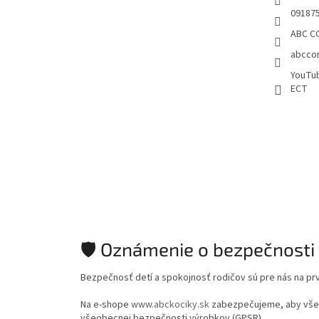
09187
ABC CO
abccon
YouTu
ECT
🛡️ Oznámenie o bezpečnosti
Bezpečnosť detí a spokojnosť rodičov sú pre nás na pr
Na e-shope
www.abckociky.sk
zabezpečujeme, aby všetk
všeobecnej bezpečnosti výrobkov (GPSR).