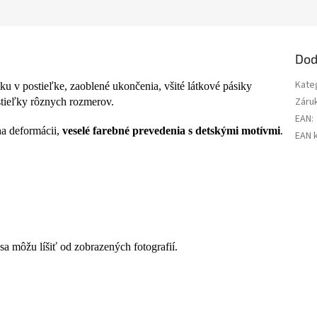
Dod
Kate
u v postieľke, zaoblené ukončenia, všité látkové pásiky
Záru
tieľky rôznych rozmerov.
EAN
:
ha deformácii,
veselé farebné prevedenia s detskými motívmi
.
EAN 
a môžu líšiť od zobrazených fotografií.