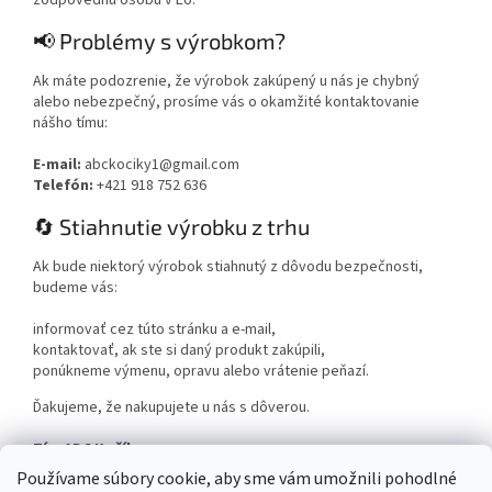
📢 Problémy s výrobkom?
Ak máte podozrenie, že výrobok zakúpený u nás je chybný
alebo nebezpečný, prosíme vás o okamžité kontaktovanie
nášho tímu:
E-mail:
abckociky1@gmail.com
Telefón:
+421 918 752 636
🔄 Stiahnutie výrobku z trhu
Ak bude niektorý výrobok stiahnutý z dôvodu bezpečnosti,
budeme vás:
informovať cez túto stránku a e-mail,
kontaktovať, ak ste si daný produkt zakúpili,
ponúkneme výmenu, opravu alebo vrátenie peňazí.
Ďakujeme, že nakupujete u nás s dôverou.
Tím ABC Kočíky
www.abckociky.sk
Používame súbory cookie, aby sme vám umožnili pohodlné