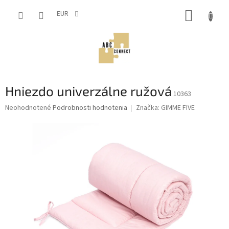
Prejsť
NÁKUP
na
EUR
obsah
KOŠÍK
Hniezdo univerzálne ružová
10363
Priemerné
Neohodnotené
Podrobnosti hodnotenia
Značka:
GIMME FIVE
hodnotenie
produktu
je
0,0
z
5
hviezdičiek.