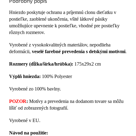
Podrobný popis
Hniezdo poskytuje ochranu a príjemnú clonu dieťatku v
postieľke, zaoblené ukončenia, všité látkové pásiky
umožňujúce upevnenie k postieľke, vhodné pre postieľky
rôznych rozmerov.
Vyrobené z vysokokvalitných materiálov, nepodlieha
deformácii,
veselé farebné prevedenia s detskými motívmi
.
Rozmery (dĺžka/šírka/hrúbka):
175x29x2 cm
Výplň hniezda:
100% Polyester
Vyrobené zo 100% bavlny.
POZOR
:
Motívy a prevedenia na dodanom tovare sa môžu
líšiť od zobrazených fotografií.
Vyrobené v EU.
Návod na použitie: