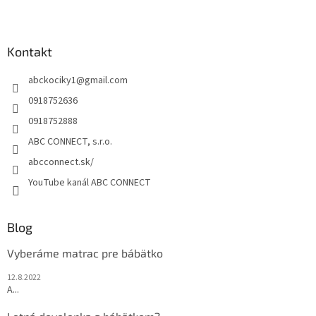
Z
á
p
ä
Kontakt
t
abckociky1
@
gmail.com
i
e
0918752636
0918752888
ABC CONNECT, s.r.o.
abcconnect.sk/
YouTube kanál ABC CONNECT
Blog
Vyberáme matrac pre bábätko
12.8.2022
A...