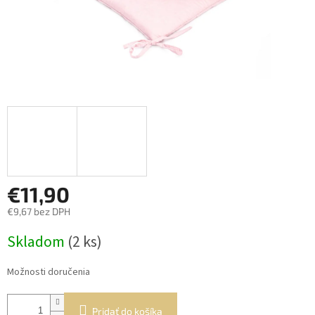
€11,90
€9,67 bez DPH
Jednotková
Skladom
(2 ks)
cena:
Možnosti doručenia
Pridať do košíka