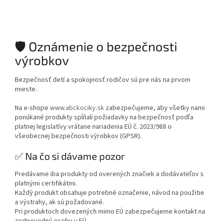
🛡️ Oznámenie o bezpečnosti
výrobkov
Bezpečnosť detí a spokojnosť rodičov sú pre nás na prvom
mieste.
Na e-shope
www.abckociky.sk
zabezpečujeme, aby všetky nami
ponúkané produkty spĺňali požiadavky na bezpečnosť podľa
platnej legislatívy vrátane nariadenia EÚ č. 2023/988 o
všeobecnej bezpečnosti výrobkov (GPSR).
✅ Na čo si dávame pozor
Predávame iba produkty od overených značiek a dodávateľov s
platnými certifikátmi.
Každý produkt obsahuje potrebné označenie, návod na použitie
a výstrahy, ak sú požadované.
Pri produktoch dovezených mimo EÚ zabezpečujeme kontakt na
zodpovednú osobu v EÚ.