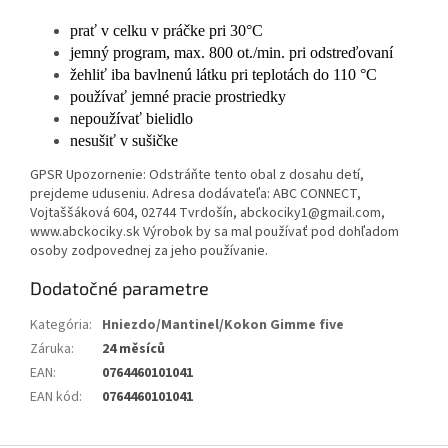
prať v celku v práčke pri 30°C
jemný program, max. 800 ot./min. pri odstreďovaní
žehliť iba bavlnenú látku pri teplotách do 110 °C
používať jemné pracie prostriedky
nepoužívať bielidlo
nesušiť v sušičke
GPSR Upozornenie: Odstráňte tento obal z dosahu detí,
prejdeme uduseniu. Adresa dodávateľa: ABC CONNECT,
Vojtaššáková 604, 02744 Tvrdošín, abckociky1@gmail.com,
www.abckociky.sk Výrobok by sa mal používať pod dohľadom
osoby zodpovednej za jeho používanie.
Dodatočné parametre
Kategória
:
Hniezdo/Mantinel/Kokon Gimme five
Záruka
:
24 měsíců
EAN
:
0764460101041
EAN kód
:
0764460101041