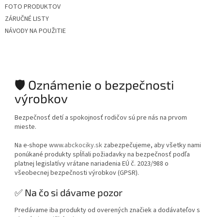
FOTO PRODUKTOV
ZÁRUČNÉ LISTY
NÁVODY NA POUŽITIE
🛡️ Oznámenie o bezpečnosti
výrobkov
Bezpečnosť detí a spokojnosť rodičov sú pre nás na prvom
mieste.
Na e-shope
www.abckociky.sk
zabezpečujeme, aby všetky nami
ponúkané produkty spĺňali požiadavky na bezpečnosť podľa
platnej legislatívy vrátane nariadenia EÚ č. 2023/988 o
všeobecnej bezpečnosti výrobkov (GPSR).
✅ Na čo si dávame pozor
Predávame iba produkty od overených značiek a dodávateľov s