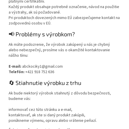
platnými certifikátmi.
Každý produkt obsahuje potrebné označenie, návod na použitie
a výstrahy, ak sú požadované.
Pri produktoch dovezených mimo EÚ zabezpečujeme kontakt na
zodpovednú osobu v EÚ.
📢 Problémy s výrobkom?
Ak máte podozrenie, že výrobok zakúpený u nás je chybný
alebo nebezpečný, prosíme vás o okamžité kontaktovanie
nášho tímu:
E-mail:
abckociky1@gmail.com
Telefón:
+421 918 752 636
🔄 Stiahnutie výrobku z trhu
Ak bude niektorý výrobok stiahnutý z dôvodu bezpečnosti,
budeme vás:
informovať cez túto stránku a e-mail,
kontaktovať, ak ste si daný produkt zakúpili,
ponúkneme výmenu, opravu alebo vrátenie peňazí.