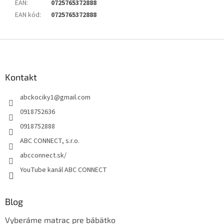
EAN
:
0725765372888
EAN kód
:
0725765372888
Z
á
p
ä
Kontakt
t
abckociky1
@
gmail.com
i
e
0918752636
0918752888
ABC CONNECT, s.r.o.
abcconnect.sk/
YouTube kanál ABC CONNECT
Blog
Vyberáme matrac pre bábätko