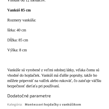
Vhodné od 12 mesiacov.
Vankúš 85 cm
Rozmery vankúša:
šírka: 40 cm
Dĺžka: 85 cm
Výška: 8 cm
Vankúše sú vyrobené z veľmi odolnej látky, vďaka čomu sú
vhodné do hojdačiek. Vankúš má ďalšie popruhy, takže ho
môžete pripevniť na valček alebo rukoväť, čo zaisťuje väčšiu
bezpečnosť dieťaťa pri používaní.
Dodatočné parametre
Kategória
:
Montessori hojdačky s vankúšikom