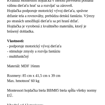
Kvalitná Montessori hojdačka v bielom prevedení pomáha
vášmu dieťaťu hrať sa a rozvíjať sa zároveň.
Hojdačka podporuje motorický vývoj dieťaťa, správne
držanie tela a rovnováhy, prebúdza detskú fantáziu. Výrezy
po stranách umožňujú dieťaťu sa pri hraní držať.
Hojdačka je vyrobená z kvalitného materiálu, ktorý je
brúsený dohladka.
Vlastnosti:
- podporuje motorický vývoj dieťaťa
- stimuluje zmysly a rozvíja fantáziu
- multifunkčný
Materiál: MDF 16mm
Rozmery: 85 cm x 41,5 cm x 39 cm
Max. hmotnosť 60 kg
Montessori hojdačka biela BBM85 biela spĺňa všetky normy
EÚ.