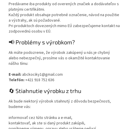
Predávame iba produkty od overených značiek a dodávateľov s
platnými certifikátmi.
Každý produkt obsahuje potrebné označenie, návod na použitie
a výstrahy, ak sú požadované.
Pri produktoch dovezených mimo EÚ zabezpečujeme kontakt na
zodpovednú osobu v EÚ.
📢 Problémy s výrobkom?
Ak máte podozrenie, že výrobok zakúpený u nás je chybný
alebo nebezpečný, prosíme vás o okamžité kontaktovanie
nášho tímu:
E-mail:
abckociky1@gmail.com
Telefón:
+421 918 752 636
🔄 Stiahnutie výrobku z trhu
Ak bude niektorý výrobok stiahnutý z dôvodu bezpečnosti,
budeme vás:
informovať cez túto stránku a e-mail,
kontaktovať, ak ste si daný produkt zakúpili,
ponúkneme výmenu, opravu alebo vrátenie peňazí.