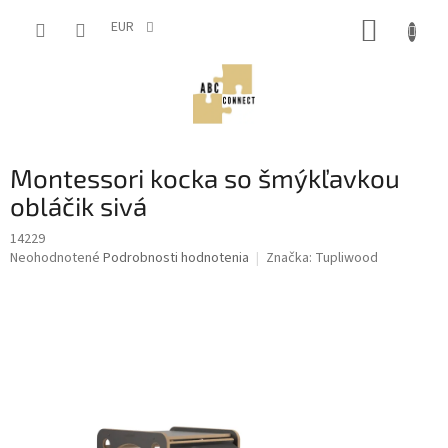
Prejsť
NÁKUP
na
EUR
obsah
KOŠÍK
Montessori kocka so šmýkľavkou
obláčik sivá
14229
Priemerné
Neohodnotené
Podrobnosti hodnotenia
Značka:
Tupliwood
hodnotenie
produktu
je
0,0
z
5
hviezdičiek.