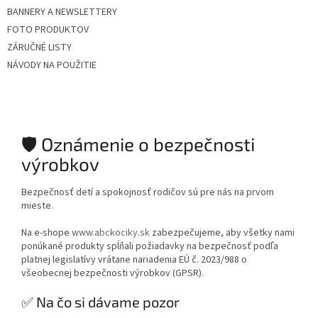
BANNERY A NEWSLETTERY
FOTO PRODUKTOV
ZÁRUČNÉ LISTY
NÁVODY NA POUŽITIE
🛡️ Oznámenie o bezpečnosti
výrobkov
Bezpečnosť detí a spokojnosť rodičov sú pre nás na prvom
mieste.
Na e-shope
www.abckociky.sk
zabezpečujeme, aby všetky nami
ponúkané produkty spĺňali požiadavky na bezpečnosť podľa
platnej legislatívy vrátane nariadenia EÚ č. 2023/988 o
všeobecnej bezpečnosti výrobkov (GPSR).
✅ Na čo si dávame pozor