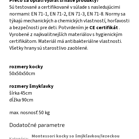
Prečo sa oplatí vybrať si naše produkty?
Sú testované a certifikované v súlade s nasledujúcimi
normami: EN 71-1, EN 71-2, EN 71-3, EN 71-8. Normy sa
týkajú mechanických a chemických vlastností, horľavosti
a bezpečnosti pre deti. Potvrdením je
CE certifikát
.
Vyrobené z najkvalitnejších materiálov s hygienickým
certifikátom. Materiál má antibakteriálne vlastnosti.
Všetky hrany sú starostlivo zaoblené.
rozmery kocky
50x50x50cm
rozmery šmykľavky
šírka 45cm
dĺžka 90cm
max. nosnosť 50 kg
Dodatočné parametre
Montessori kocky so šmýkľavkou/lezeckou