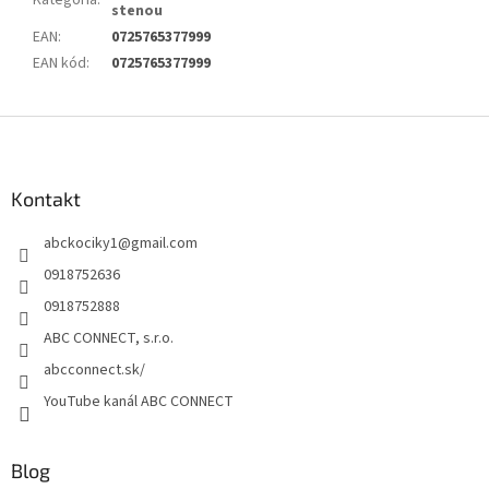
Kategória
:
stenou
EAN
:
0725765377999
EAN kód
:
0725765377999
Z
á
p
ä
Kontakt
t
abckociky1
@
gmail.com
i
e
0918752636
0918752888
ABC CONNECT, s.r.o.
abcconnect.sk/
YouTube kanál ABC CONNECT
Blog