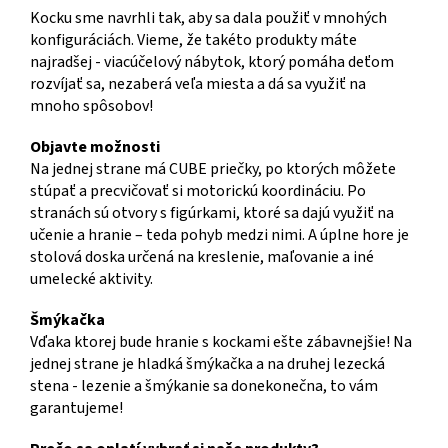
Kocku sme navrhli tak, aby sa dala použiť v mnohých
konfiguráciách. Vieme, že takéto produkty máte
najradšej - viacúčelový nábytok, ktorý pomáha deťom
rozvíjať sa, nezaberá veľa miesta a dá sa využiť na
mnoho spôsobov!
Objavte možnosti
Na jednej strane má CUBE priečky, po ktorých môžete
stúpať a precvičovať si motorickú koordináciu. Po
stranách sú otvory s figúrkami, ktoré sa dajú využiť na
učenie a hranie – teda pohyb medzi nimi. A úplne hore je
stolová doska určená na kreslenie, maľovanie a iné
umelecké aktivity.
Šmýkačka
Vďaka ktorej bude hranie s kockami ešte zábavnejšie! Na
jednej strane je hladká šmýkačka a na druhej lezecká
stena - lezenie a šmýkanie sa donekonečna, to vám
garantujeme!