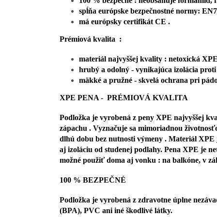
100 % bezpečné : neobsahuje formamid, ft
spĺňa európske bezpečnostné normy: 
má európsky certifikát CE .
Prémiová kvalita :
materiál najvyššej kvality : netoxická X
hrubý a odolný - vynikajúca izolácia prot
mäkké a pružné - skvelá ochrana pri pád
XPE PENA - PRÉMIOVÁ KVALITA
Podložka je vyrobená z peny XPE najvyššej kva
zápachu . Vyznačuje sa mimoriadnou životnosťo
dlhú dobu bez nutnosti výmeny . Materiál XPE j
aj izoláciu od studenej podlahy. Pena XPE je net
možné použiť doma aj vonku : na balkóne,
100 % BEZPEČNÉ
Podložka je vyrobená z zdravotne úplne nezáva
(BPA), PVC ani iné škodlivé látky.