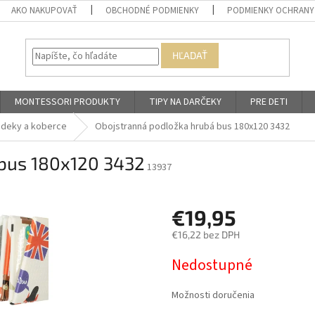
AKO NAKUPOVAŤ
OBCHODNÉ PODMIENKY
PODMIENKY OCHRANY
HĽADAŤ
MONTESSORI PRODUKTY
TIPY NA DARČEKY
PRE DETI
 deky a koberce
Obojstranná podložka hrubá bus 180x120 3432
 bus 180x120 3432
13937
€19,95
€16,22 bez DPH
Jednotková
Nedostupné
cena:
Možnosti doručenia