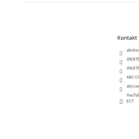
Z
á
p
ä
t
Kontakt
i
e
abcko
09187
09187
ABC CO
abccon
YouTu
ECT