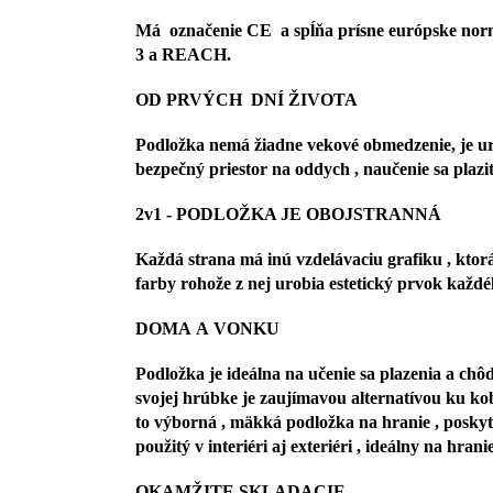
Má označenie CE a spĺňa prísne európske norm
3 a REACH.
OD PRVÝCH DNÍ ŽIVOTA
Podložka nemá žiadne vekové obmedzenie, je urče
bezpečný priestor na oddych , naučenie sa pla
2v1 - PODLOŽKA JE OBOJSTRANNÁ
Každá strana má inú vzdelávaciu grafiku , ktor
farby rohože z nej urobia estetický prvok ka
DOMA A VONKU
Podložka je ideálna na učenie sa plazenia a ch
svojej hrúbke je zaujímavou alternatívou ku kob
to výborná , mäkká podložka na hranie , poskyt
použitý v interiéri aj exteriéri , ideálny
OKAMŽITE SKLADACIE