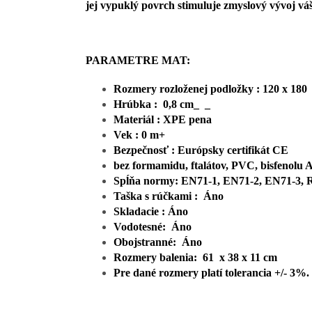
jej vypuklý povrch stimuluje zmyslový vývoj 
PARAMETRE MAT:
Rozmery rozloženej podložky : 120 x 180
Hrúbka : 0,8 cm_ _
Materiál : XPE pena
Vek : 0 m+
Bezpečnosť : Európsky certifikát CE
bez formamidu, ftalátov, PVC, bisfenolu 
Spĺňa normy: EN71-1, EN71-2, EN71-3
Taška s rúčkami : Áno
Skladacie : Áno
Vodotesné: Áno
Obojstranné: Áno
Rozmery balenia: 61 x 38 x 11 cm
Pre dané rozmery platí tolerancia +/- 3%.