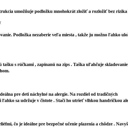
štrukcia umožňuje podložku mnohokrát zložiť a rozložiť bez rizi
U
anie. Podložka nezaberie veľa miesta , takže ju možno ľahko ulo
 tašku s rúčkami , zapínanú na zips . Taška uľahčuje skladovanie
prachom.
deálna pre deti náchylné na alergie. Na rozdiel od tradičných
 ľahko sa udržuje v čistote . Stačí ho utrieť vlhkou handričkou
éfmi, čo je ideálne pre bezpečné učenie plazenia a chôdze . Navy