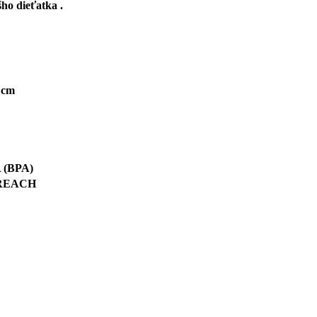
vášho dieťatka .
 cm
A (BPA)
, REACH