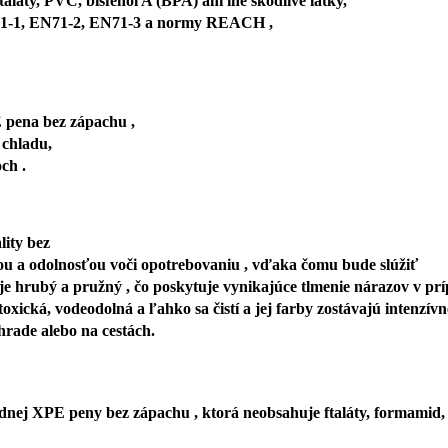
aláty, PVC, bisfenol A (BPA) ani iné škodlivé látky,
EN71-1, EN71-2, EN71-3 a normy REACH ,
PE pena bez zápachu ,
i chladu,
och .
lity bez
u a odolnosťou voči opotrebovaniu , vďaka čomu bude slúžiť
e hrubý a pružný , čo poskytuje vynikajúce tlmenie nárazov v pr
oxická, vodeodolná a ľahko sa čistí a jej farby zostávajú intenzívn
 v záhrade alebo na cestách.
dnej XPE peny bez zápachu , ktorá neobsahuje ftaláty, formamid, 