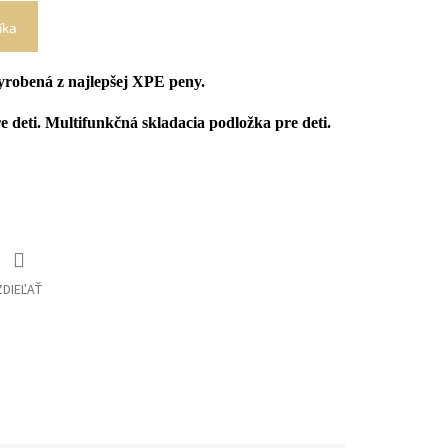
íka
robená z najlepšej XPE peny.
eti. Multifunkčná skladacia podložka pre deti.
ZDIEĽAŤ