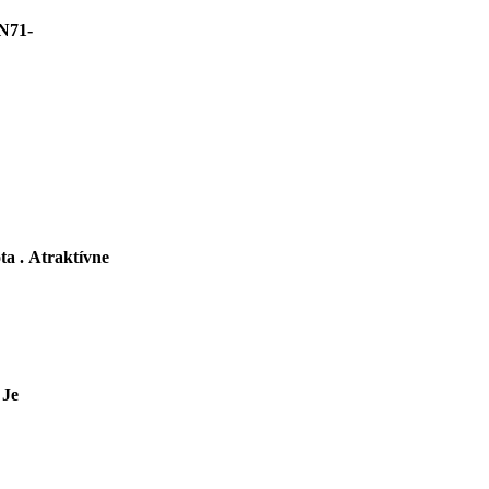
EN71-
ta . Atraktívne
 Je
ebo na cestách .