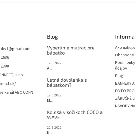
Blog
Informá
Vyberáme matrac pre
Ako nakup
ciky1
@
gmail.com
bábätko
Obchodné 
52636
Podmienky
12.8.2022
52888
A...
údajov
NNECT, s.r.o.
Blog
Letná dovolenka s
BANNERY A
nect.sk/
bábätkom?
FOTO PRO
be kanál ABC CONN
17.6.2022
ZÁRUČNÉ L
M...
NÁVODY NA
Kolesá v kočíkoch COCO a
WAVE
22.3.2022
K...