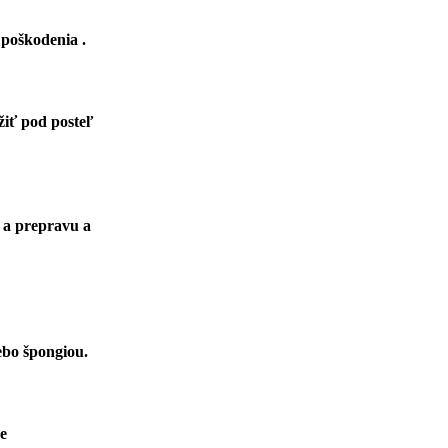
ka poškodenia .
žiť pod posteľ
 a prepravu a
 alebo špongiou.
še