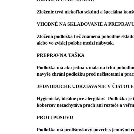
Zloženie trvá niekoľko sekúnd a špeciálna kon
VHODNÉ NA SKLADOVANIE A PREPRAV
Zložená podložka tiež znamená pohodlné skladov
alebo vo zvislej polohe medzi nábytok.
PREPRAVNÁ TAŠKA
Podložka má ako jedna z mála na trhu pohodlnú
navyše chráni podložku pred nečistotami a 
JEDNODUCHÉ UDRŽIAVANIE V ČISTOTE
Hygienické, ideálne pre alergikov! Podložka je i
kobercov nezachytáva prach ani roztoče a veľmi
PROTI POSUVU
Podložka má protišmykový povrch s jemnými reli