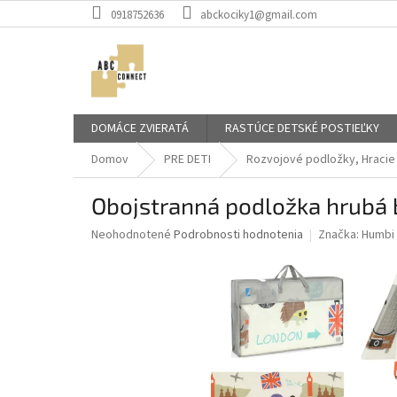
Prejsť
0918752636
abckociky1@gmail.com
na
obsah
DOMÁCE ZVIERATÁ
RASTÚCE DETSKÉ POSTIEĽKY
Domov
PRE DETI
Rozvojové podložky, Hracie
Obojstranná podložka hrubá
Priemerné
Neohodnotené
Podrobnosti hodnotenia
Značka:
Humbi
hodnotenie
produktu
je
0,0
z
5
hviezdičiek.