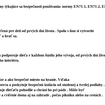
y týkajúce sa bezpečnosti používania: normy EN71-1, EN71-2, 
ná pre deti od prvých dní života . Spolu s ňou si vytvoríte
ziť a hrať sa.
á podporuje dieťa v každom štádiu jeho vývoja, od prvých dní živo
ždého interiéru.
ôdze a ako bezpečné miesto na hranie. Vďaka
ercu a poskytuje bezpečnú izoláciu od studenej a tvrdej podlahy .
uje dieťaťu pohodlie a chráni ho pri páde . Môže byť
 na hranie a cvičenie doma aj na záhrade , počas pikniku al