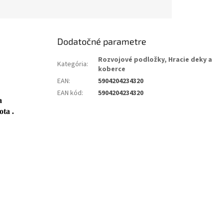
Dodatočné parametre
Rozvojové podložky, Hracie deky a
Kategória
:
koberce
EAN
:
5904204234320
EAN kód
:
5904204234320
a
 života .