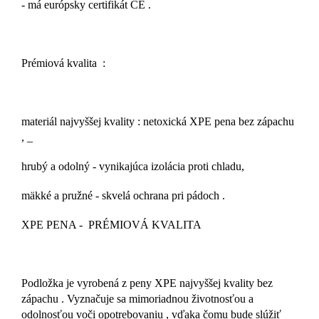
- má európsky certifikát CE .
Prémiová kvalita :
materiál najvyššej kvality : netoxická XPE pena bez zápachu
, _
hrubý a odolný - vynikajúca izolácia proti chladu,
mäkké a pružné - skvelá ochrana pri pádoch .
XPE PENA - PRÉMIOVÁ KVALITA
Podložka je vyrobená z peny XPE najvyššej kvality bez
zápachu . Vyznačuje sa mimoriadnou životnosťou a
odolnosťou voči opotrebovaniu , vďaka čomu bude slúžiť