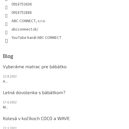
e
0918752636
0918752888
ABC CONNECT, s.r.o.
abcconnect.sk/
YouTube kanál ABC CONNECT
Blog
Vyberáme matrac pre bábätko
12.8.2022
A...
Letná dovolenka s bábätkom?
17.6.2022
M...
Kolesá v kočíkoch COCO a WAVE
22.3.2022