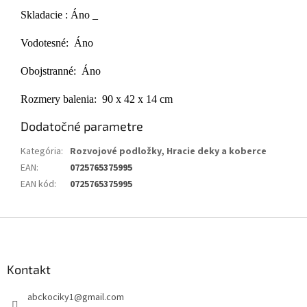
Skladacie : Áno _
Vodotesné: Áno
Obojstranné: Áno
Rozmery balenia: 90 x 42 x 14 cm
Dodatočné parametre
Kategória
:
Rozvojové podložky, Hracie deky a koberce
EAN
:
0725765375995
EAN kód
:
0725765375995
Z
á
p
ä
Kontakt
t
abckociky1
@
gmail.com
i