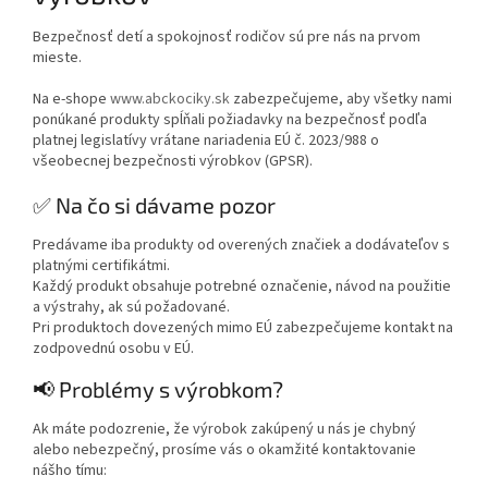
Bezpečnosť detí a spokojnosť rodičov sú pre nás na prvom
mieste.
Na e-shope
www.abckociky.sk
zabezpečujeme, aby všetky nami
ponúkané produkty spĺňali požiadavky na bezpečnosť podľa
platnej legislatívy vrátane nariadenia EÚ č. 2023/988 o
všeobecnej bezpečnosti výrobkov (GPSR).
✅ Na čo si dávame pozor
Predávame iba produkty od overených značiek a dodávateľov s
platnými certifikátmi.
Každý produkt obsahuje potrebné označenie, návod na použitie
a výstrahy, ak sú požadované.
Pri produktoch dovezených mimo EÚ zabezpečujeme kontakt na
zodpovednú osobu v EÚ.
📢 Problémy s výrobkom?
Ak máte podozrenie, že výrobok zakúpený u nás je chybný
alebo nebezpečný, prosíme vás o okamžité kontaktovanie
nášho tímu: