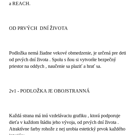
a REACH.
OD PRVÝCH DNÍ ŽIVOTA
Podložka nemá žiadne vekové obmedzenie, je určená pre deti
od prvých dní života . Spolu s ňou si vytvoríte bezpečný
priestor na oddych , naučenie sa plaziť a hrať sa.
2v1 - PODLOŽKA JE OBOJSTRANNÁ
Každá strana má inú vzdelávaciu grafiku , ktorá podporuje
dieťa v každom štádiu jeho vývoja, od prvých dní života .
Atraktívne farby rohože z nej urobia estetický prvok každého