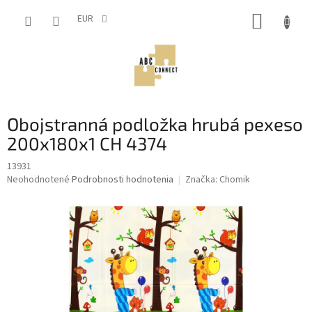
Prejsť
NÁKUP
na
EUR
obsah
KOŠÍK
Obojstranná podložka hrubá pexeso
200x180x1 CH 4374
13931
Priemerné
Neohodnotené
Podrobnosti hodnotenia
Značka:
Chomik
hodnotenie
produktu
je
0,0
z
5
hviezdičiek.