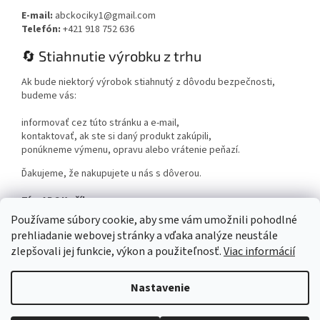
E-mail:
abckociky1@gmail.com
Telefón:
+421 918 752 636
🔄 Stiahnutie výrobku z trhu
Ak bude niektorý výrobok stiahnutý z dôvodu bezpečnosti,
budeme vás:
informovať cez túto stránku a e-mail,
kontaktovať, ak ste si daný produkt zakúpili,
ponúkneme výmenu, opravu alebo vrátenie peňazí.
Ďakujeme, že nakupujete u nás s dôverou.
Tím ABC Kočíky
www.abckociky.sk
Používame súbory cookie, aby sme vám umožnili pohodlné
prehliadanie webovej stránky a vďaka analýze neustále
zlepšovali jej funkcie, výkon a použiteľnosť.
Viac informácií
Nastavenie
Vytvoril Shoptet