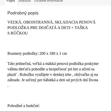
Popis
Diskusia
Ostatné informácie
Podrobný popis
VEĽKÁ, OBOJSTRANNÁ, SKLADACIA PENOVÁ
PODLOŽKA PRE DOJČATÁ A DETI + TAŠKA
S RÚČKOU
Rozmery podložky: 200 x 180 x 1 cm
Táto jedinečná, veľká a mäkká penová podložka poskytne
vášmu dieťaťu pohodlie a bezpečnosť pri hre a učení sa
plaziť . Rohožku využijete v detskej izbe , obývačke aj na
záhrade. Je určený pre bábätká a deti od prvých dní života
.
Pohodlné a funkčné: