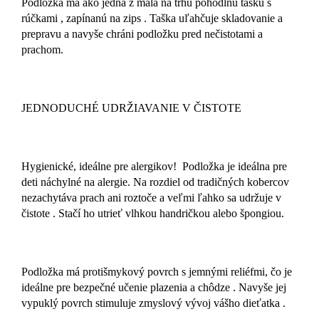
Podložka má ako jedna z mála na trhu pohodlnú tašku s
rúčkami , zapínanú na zips . Taška uľahčuje skladovanie a
prepravu a navyše chráni podložku pred nečistotami a
prachom.
JEDNODUCHÉ UDRŽIAVANIE V ČISTOTE
Hygienické, ideálne pre alergikov! Podložka je ideálna pre
deti náchylné na alergie. Na rozdiel od tradičných kobercov
nezachytáva prach ani roztoče a veľmi ľahko sa udržuje v
čistote . Stačí ho utrieť vlhkou handričkou alebo špongiou.
Podložka má protišmykový povrch s jemnými reliéfmi, čo je
ideálne pre bezpečné učenie plazenia a chôdze . Navyše jej
vypuklý povrch stimuluje zmyslový vývoj vášho dieťatka .