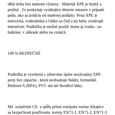
dlhú dobu bez nutnosti výmeny . Materiál XPE je hrubý a
pružný , čo poskytuje vynikajúce tlmenie nárazov v prípade
pádu, ako aj izoláciu od studenej podlahy. Pena XPE je
netoxická, vodeodolná a ľahko sa čistí a jej farby zostávajú
intenzívne. Podložku je možné použiť doma aj vonku : na
balkóne, v záhrade alebo na cestách.
100 % BEZPEČNÉ
Podložka je vyrobená z zdravotne úplne nezávadnej XPE
peny bez zápachu , ktorá neobsahuje ftaláty, formamid,
Bisfenol A (BPA), PVC ani iné škodlivé látky.
Má označenie CE a spĺňa prísne európske normy týkajúce
sa bezpečnosti používania: normy EN71-1, EN71-2, EN71-3