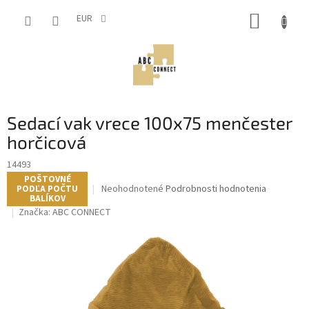
Prejsť
NÁKUP
na
EUR
obsah
KOŠÍK
Sedací vak vrece 100x75 menčester
horčicová
14493
POŠTOVNÉ
Priemerné
Neohodnotené
Podrobnosti hodnotenia
PODĽA POČTU
BALÍKOV
hodnotenie
Značka:
ABC CONNECT
produktu
je
0,0
z
5
hviezdičiek.