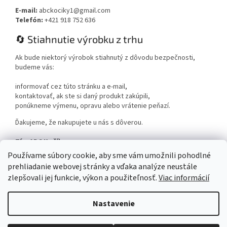
E-mail:
abckociky1@gmail.com
Telefón:
+421 918 752 636
🔄 Stiahnutie výrobku z trhu
Ak bude niektorý výrobok stiahnutý z dôvodu bezpečnosti,
budeme vás:
informovať cez túto stránku a e-mail,
kontaktovať, ak ste si daný produkt zakúpili,
ponúkneme výmenu, opravu alebo vrátenie peňazí.
Ďakujeme, že nakupujete u nás s dôverou.
Tím ABC Kočíky
www.abckociky.sk
Používame súbory cookie, aby sme vám umožnili pohodlné
prehliadanie webovej stránky a vďaka analýze neustále
zlepšovali jej funkcie, výkon a použiteľnosť.
Viac informácií
Nastavenie
Vytvoril Shoptet