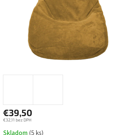
€39,50
€32,11 bez DPH
Jednotková
Skladom
(5 ks)
cena: