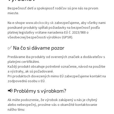
Bezpečnosť detí a spokojnosť rodičov sú pre nás na prvom
mieste.
Na e-shope
www.abckociky.sk
zabezpečujeme, aby všetky nami
ponúkané produkty spĺňali požiadavky na bezpečnosť podľa
platnej legislatívy vrátane nariadenia EÚ č. 2023/988 o
všeobecnej bezpečnosti výrobkov (GPSR).
✅ Na čo si dávame pozor
Predávame iba produkty od overených značiek a dodávateľov s
platnými certifikátmi.
Každý produkt obsahuje potrebné označenie, návod na použitie
a výstrahy, ak sú požadované.
Pri produktoch dovezených mimo EÚ zabezpečujeme kontakt na
zodpovednú osobu v EÚ.
📢 Problémy s výrobkom?
Ak máte podozrenie, že výrobok zakúpený u nás je chybný
alebo nebezpečný, prosíme vás o okamžité kontaktovanie
nášho tímu: