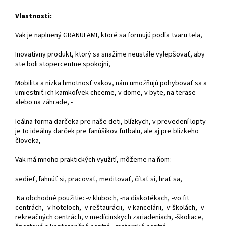
Vlastnosti:
Vak je naplnený GRANULAMI, ktoré sa formujú podľa tvaru tela,
Inovatívny produkt, ktorý sa snažíme neustále vylepšovať, aby
ste boli stopercentne spokojní,
Mobilita a nízka hmotnosť vakov, nám umožňujú pohybovať sa a
umiestniť ich kamkoľvek chceme, v dome, v byte, na terase
alebo na záhrade, -
Ieálna forma darčeka pre naše deti, blízkych, v prevedení lopty
je to ideálny darček pre fanúšikov futbalu, ale aj pre blízkeho
človeka,
Vak má mnoho praktických využití, môžeme na ňom:
sedieť, ľahnúť si, pracovať, meditovať, čítať si, hrať sa,
Na obchodné použitie: -v kluboch, -na diskotékach, -vo fit
centrách, -v hoteloch, -v reštaurácii, -v kancelárii, -v školách, -v
rekreačných centrách, v medícinskych zariadeniach, -školiace,