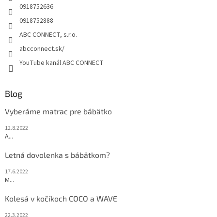
e
0918752636
0918752888
ABC CONNECT, s.r.o.
abcconnect.sk/
YouTube kanál ABC CONNECT
Blog
Vyberáme matrac pre bábätko
12.8.2022
A...
Letná dovolenka s bábätkom?
17.6.2022
M...
Kolesá v kočíkoch COCO a WAVE
22.3.2022