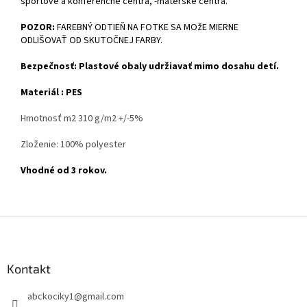
športové a konferenčné centrá, -materské centrá.
POZOR:
FAREBNÝ ODTIEŇ NA FOTKE SA MOžE MIERNE
ODLIŠOVAŤ OD SKUTOČNEJ FARBY.
Bezpečnosť: Plastové obaly udržiavať mimo dosahu detí.
Materiál : PES
Hmotnosť m2 310 g/m2 +/-5%
Zloženie: 100% polyester
Vhodné od 3 rokov.
Z
á
p
ä
Kontakt
t
abckociky1
@
gmail.com
i