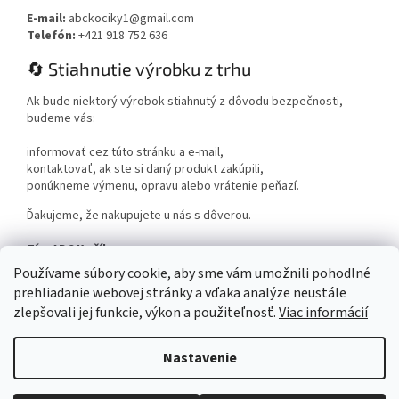
E-mail:
abckociky1@gmail.com
Telefón:
+421 918 752 636
🔄 Stiahnutie výrobku z trhu
Ak bude niektorý výrobok stiahnutý z dôvodu bezpečnosti,
budeme vás:
informovať cez túto stránku a e-mail,
kontaktovať, ak ste si daný produkt zakúpili,
ponúkneme výmenu, opravu alebo vrátenie peňazí.
Ďakujeme, že nakupujete u nás s dôverou.
Tím ABC Kočíky
www.abckociky.sk
Používame súbory cookie, aby sme vám umožnili pohodlné
prehliadanie webovej stránky a vďaka analýze neustále
zlepšovali jej funkcie, výkon a použiteľnosť.
Viac informácií
Nastavenie
Vytvoril Shoptet