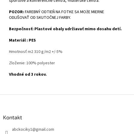
športové a konferenčné centrá, -materské centrá.
POZOR:
FAREBNÝ ODTIEŇ NA FOTKE SA MOžE MIERNE
ODLIŠOVAŤ OD SKUTOČNEJ FARBY.
Bezpečnosť: Plastové obaly udržiavať mimo dosahu detí.
Materiál : PES
Hmotnosť m2 310 g/m2 +/-5%
Zloženie: 100% polyester
Vhodné od 3 rokov.
Z
á
p
ä
Kontakt
t
abckociky1
@
gmail.com
i