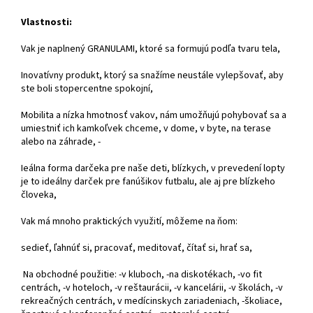
Vlastnosti:
Vak je naplnený GRANULAMI, ktoré sa formujú podľa tvaru tela,
Inovatívny produkt, ktorý sa snažíme neustále vylepšovať, aby
ste boli stopercentne spokojní,
Mobilita a nízka hmotnosť vakov, nám umožňujú pohybovať sa a
umiestniť ich kamkoľvek chceme, v dome, v byte, na terase
alebo na záhrade, -
Ieálna forma darčeka pre naše deti, blízkych, v prevedení lopty
je to ideálny darček pre fanúšikov futbalu, ale aj pre blízkeho
človeka,
Vak má mnoho praktických využití, môžeme na ňom:
sedieť, ľahnúť si, pracovať, meditovať, čítať si, hrať sa,
Na obchodné použitie: -v kluboch, -na diskotékach, -vo fit
centrách, -v hoteloch, -v reštaurácii, -v kancelárii, -v školách, -v
rekreačných centrách, v medícinskych zariadeniach, -školiace,