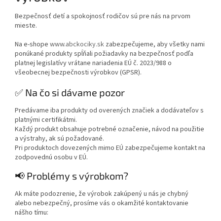
Bezpečnosť detí a spokojnosť rodičov sú pre nás na prvom
mieste.
Na e-shope
www.abckociky.sk
zabezpečujeme, aby všetky nami
ponúkané produkty spĺňali požiadavky na bezpečnosť podľa
platnej legislatívy vrátane nariadenia EÚ č. 2023/988 o
všeobecnej bezpečnosti výrobkov (GPSR).
✅ Na čo si dávame pozor
Predávame iba produkty od overených značiek a dodávateľov s
platnými certifikátmi.
Každý produkt obsahuje potrebné označenie, návod na použitie
a výstrahy, ak sú požadované.
Pri produktoch dovezených mimo EÚ zabezpečujeme kontakt na
zodpovednú osobu v EÚ.
📢 Problémy s výrobkom?
Ak máte podozrenie, že výrobok zakúpený u nás je chybný
alebo nebezpečný, prosíme vás o okamžité kontaktovanie
nášho tímu: