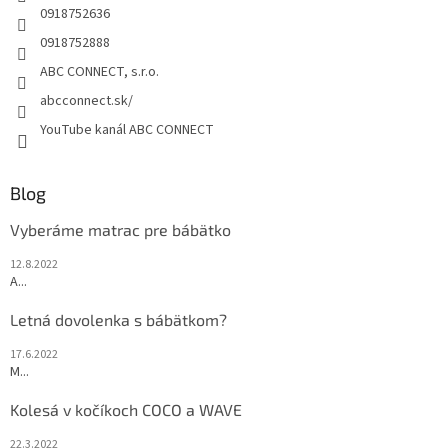
e
0918752636
0918752888
ABC CONNECT, s.r.o.
abcconnect.sk/
YouTube kanál ABC CONNECT
Blog
Vyberáme matrac pre bábätko
12.8.2022
A...
Letná dovolenka s bábätkom?
17.6.2022
M...
Kolesá v kočíkoch COCO a WAVE
22.3.2022