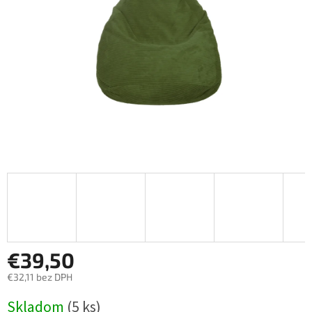
€39,50
€32,11 bez DPH
Jednotková
Skladom
(5 ks)
cena: