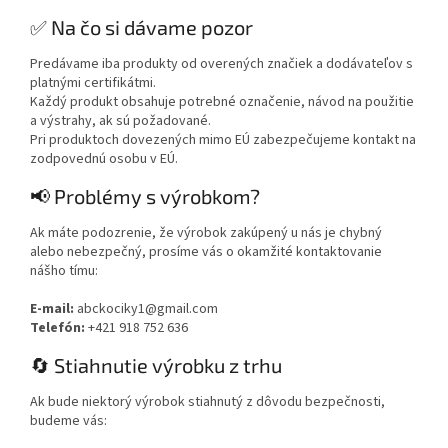
✅ Na čo si dávame pozor
Predávame iba produkty od overených značiek a dodávateľov s
platnými certifikátmi.
Každý produkt obsahuje potrebné označenie, návod na použitie
a výstrahy, ak sú požadované.
Pri produktoch dovezených mimo EÚ zabezpečujeme kontakt na
zodpovednú osobu v EÚ.
📢 Problémy s výrobkom?
Ak máte podozrenie, že výrobok zakúpený u nás je chybný
alebo nebezpečný, prosíme vás o okamžité kontaktovanie
nášho tímu:
E-mail:
abckociky1@gmail.com
Telefón:
+421 918 752 636
🔄 Stiahnutie výrobku z trhu
Ak bude niektorý výrobok stiahnutý z dôvodu bezpečnosti,
budeme vás: