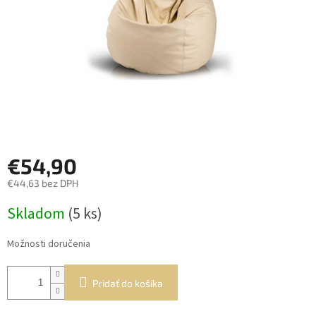
€54,90
€44,63 bez DPH
Jednotková
Skladom
(5 ks)
cena:
Možnosti doručenia
Pridať do košíka