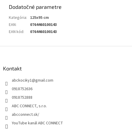
Dodatočné parametre
Kategória
:
125x95 cm
EAN
:
0764460100143
EAN kód
:
0764460100143
Z
á
p
ä
Kontakt
t
abckociky1
@
gmail.com
i
e
0918752636
0918752888
ABC CONNECT, s.r.o.
abcconnect.sk/
YouTube kanál ABC CONNECT