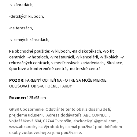
-v záhradách,
-detských kluboch,
-na terasách,
-v zimných záhradách,
Na obchodné použitie: -v kluboch, -na diskotékach, -vo fit
centrách, -v hoteloch, -v reštaurácii, -v kancelárii, -v školách, -v
rekreačných centrách, v medícinskych zariadeniach, -školiace,
športové a konferenčné centrá, -materské centrá.
POZOR:
FAREBNÝ ODTIEŇ NA FOTKE SA MOžE MIERNE
ODLIŠOVAŤ OD SKUTOČNEJ FARBY.
Rozmer:
125x95 cm
GPSR Upozornenie: Odstráňte tento obal z dosahu detí,
prejdeme uduseniu. Adresa dodávateľa: ABC CONNECT,
Vojtaššáková 604, 02744 Tvrdošín, abckociky1@gmail.com,
www.abckociky.sk Výrobok by sa mal používať pod dohľadom
osoby zodpovednej za jeho používanie.