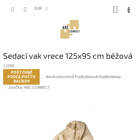
Prejsť
NÁKUP
na
EUR
obsah
KOŠÍK
Sedací vak vrece 125x95 cm béžová
12090
POŠTOVNÉ
Priemerné
Neohodnotené
Podrobnosti hodnotenia
PODĽA POČTU
BALÍKOV
hodnotenie
Značka:
ABC CONNECT
produktu
je
0,0
z
5
hviezdičiek.