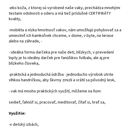
-eko koža, z ktorej sú vyrobené naše vaky, prechádza mnohými
testami odolnosti a oderu a má tiež príslušné CERTIFIKÁTY
kvality,
-mobilita a nízka hmotnosť vakov, nám umožňujú pohybovať sa a
umiestniť ich kamkoľvek chceme, v dome, v byte, na terase
alebo na záhrade, -
- ideálna forma darčeka pre naše deti, blízkych, v prevedení
lopty je to ideálny darček pre fanúšikov futbalu, ale aj pre
blízkeho človeka,
-praktická a jednoduchá údržba - jednoducho výrobok utrite
vlhkou handričkou, aby škvrny zmizli a vrátil sa pôvodný lesk,
- vak má mnoho praktických využití, môžeme na ňom:
sedieť, ľahnúť si, pracovať, meditovať, čítať si, hrať sa,
Využitie:
-v detský izbách,