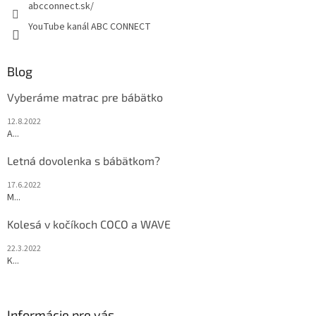
abcconnect.sk/
YouTube kanál ABC CONNECT
Blog
Vyberáme matrac pre bábätko
12.8.2022
A...
Letná dovolenka s bábätkom?
17.6.2022
M...
Kolesá v kočíkoch COCO a WAVE
22.3.2022
K...
Informácie pre vás