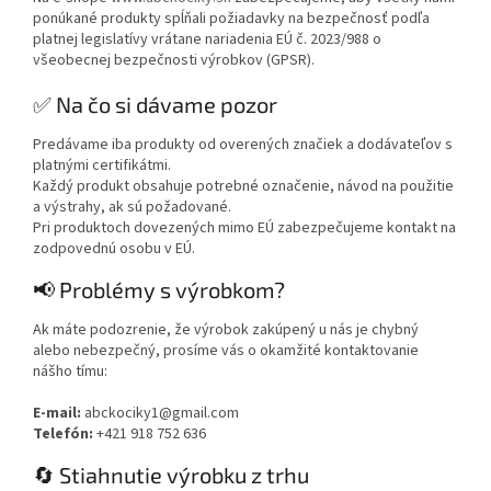
ponúkané produkty spĺňali požiadavky na bezpečnosť podľa
platnej legislatívy vrátane nariadenia EÚ č. 2023/988 o
všeobecnej bezpečnosti výrobkov (GPSR).
✅ Na čo si dávame pozor
Predávame iba produkty od overených značiek a dodávateľov s
platnými certifikátmi.
Každý produkt obsahuje potrebné označenie, návod na použitie
a výstrahy, ak sú požadované.
Pri produktoch dovezených mimo EÚ zabezpečujeme kontakt na
zodpovednú osobu v EÚ.
📢 Problémy s výrobkom?
Ak máte podozrenie, že výrobok zakúpený u nás je chybný
alebo nebezpečný, prosíme vás o okamžité kontaktovanie
nášho tímu:
E-mail:
abckociky1@gmail.com
Telefón:
+421 918 752 636
🔄 Stiahnutie výrobku z trhu