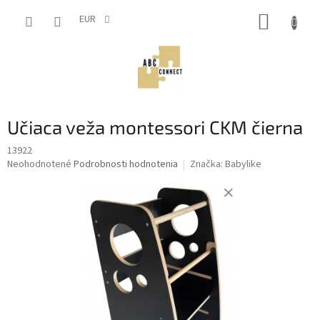
Prejsť
NÁKUP
na
EUR
obsah
KOŠÍK
Učiaca veža montessori CKM čierna
13922
Priemerné
Neohodnotené
Podrobnosti hodnotenia
Značka:
Babylike
hodnotenie
produktu
je
0,0
z
5
hviezdičiek.