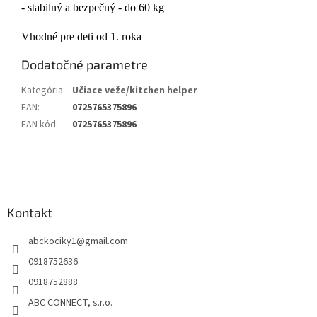
- stabilný a bezpečný - do 60 kg
Vhodné pre deti od 1. roka
Dodatočné parametre
Kategória
:
Učiace veže/kitchen helper
EAN
:
0725765375896
EAN kód
:
0725765375896
Z
á
p
ä
Kontakt
t
abckociky1
@
gmail.com
i
e
0918752636
0918752888
ABC CONNECT, s.r.o.