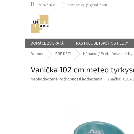
Prejsť
0918752636
abckociky1@gmail.com
na
obsah
DOMÁCE ZVIERATÁ
RASTÚCE DETSKÉ POSTIEĽKY
Domov
PRE DETI
Kúpanie / Prebaľovanie / Hy
Vanička 102 cm meteo tyrky
Priemerné
Neohodnotené
Podrobnosti hodnotenia
Značka:
TEGA 
hodnotenie
produktu
je
0,0
z
5
hviezdičiek.