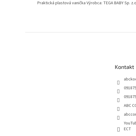
Praktická plastová vanička Výrobca: TEGA BABY Sp. z.o.
Z
á
p
ä
t
Kontakt
i
e
abcko
09187
09187
ABC CO
abccon
YouTu
ECT