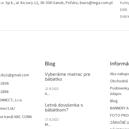
o. Sp.k., ul. Kiczury 12, 38–500 Sanok, Poľsko, biuro@tega.com.pl
Kate
EAN
:
EAN 
Blog
Informá
Vyberáme matrac pre
Ako nakup
ciky1
@
gmail.com
bábätko
Obchodné 
52636
Podmienky
12.8.2022
52888
A...
údajov
NNECT, s.r.o.
Blog
Letná dovolenka s
BANNERY A
nect.sk/
bábätkom?
FOTO PRO
be kanál ABC CONN
17.6.2022
ZÁRUČNÉ L
M...