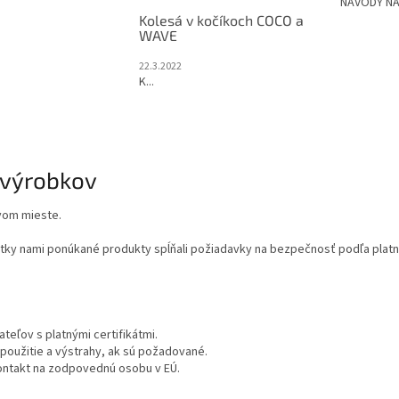
NÁVODY NA
Kolesá v kočíkoch COCO a
WAVE
22.3.2022
K...
 výrobkov
vom mieste.
y nami ponúkané produkty spĺňali požiadavky na bezpečnosť podľa platnej 
eľov s platnými certifikátmi.
oužitie a výstrahy, ak sú požadované.
ntakt na zodpovednú osobu v EÚ.