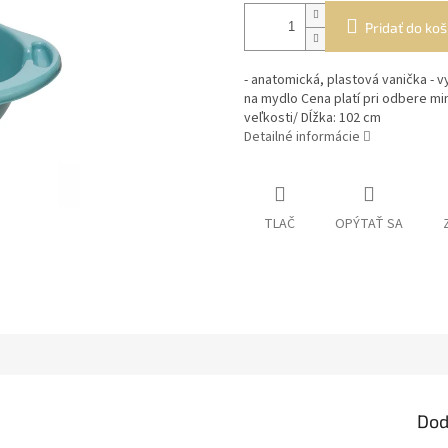
Pridať do koš
- anatomická, plastová vanička - 
na mydlo Cena platí pri odbere mi
veľkosti/ Dĺžka: 102 cm
Detailné informácie
TLAČ
OPÝTAŤ SA
Dod