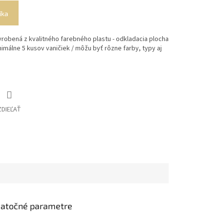
íka
vyrobená z kvalitného farebného plastu - odkladacia plocha
nimálne 5 kusov vaničiek / môžu byť rôzne farby, typy aj
ZDIEĽAŤ
atočné parametre