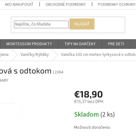
AKO NAKUPOVAŤ
OBCHODNÉ PODMIENKY
PODMIENKY OCHRANY
HĽADAŤ
MONTESSORI PRODUKTY
TIPY NA DARČEKY
PRE DETI
giena
Vaničky/Kýbliky
Vanička 102 cm meteo tyrkysová s odto
sová s odtokom
12364
BABY
€18,90
€15,37 bez DPH
Jednotková
Skladom
(2 ks)
cena:
Možnosti doručenia