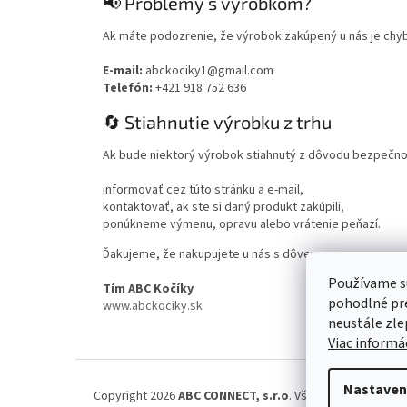
📢 Problémy s výrobkom?
Ak máte podozrenie, že výrobok zakúpený u nás je chy
E-mail:
abckociky1@gmail.com
Telefón:
+421 918 752 636
🔄 Stiahnutie výrobku z trhu
Ak bude niektorý výrobok stiahnutý z dôvodu bezpečno
informovať cez túto stránku a e-mail,
kontaktovať, ak ste si daný produkt zakúpili,
ponúkneme výmenu, opravu alebo vrátenie peňazí.
Ďakujeme, že nakupujete u nás s dôverou.
Používame s
Tím ABC Kočíky
pohodlné pre
www.abckociky.sk
neustále zlep
Viac informác
Nastaven
Copyright 2026
ABC CONNECT, s.r.o
. Všetky práva vyhrad