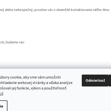
bný alebo nebezpečný, prosíme vás o okamžité kontaktovanie nášho tímu:
sti, budeme vás:
úbory cookie, aby sme vám umožnili
Odmietnuť
hliadanie webovej stránky a vďaka analýze
šovali jej funkcie, výkon a použiteľnosť.
ií
ie
ené.