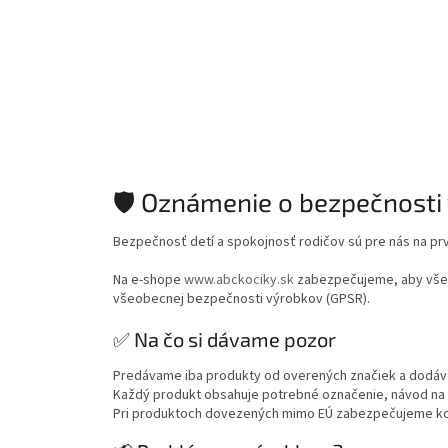
🛡️ Oznámenie o bezpečnosti
Bezpečnosť detí a spokojnosť rodičov sú pre nás na pr
Na e-shope
www.abckociky.sk
zabezpečujeme, aby všetk
všeobecnej bezpečnosti výrobkov (GPSR).
✅ Na čo si dávame pozor
Predávame iba produkty od overených značiek a dodávat
Každý produkt obsahuje potrebné označenie, návod na p
Pri produktoch dovezených mimo EÚ zabezpečujeme ko