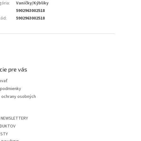
gória
:
Vaničky/Kýbliky
5902963002518
kód
:
5902963002518
cie pre vás
ovať
podmienky
 ochrany osobných
 NEWSLETTERY
DUKTOV
ISTY