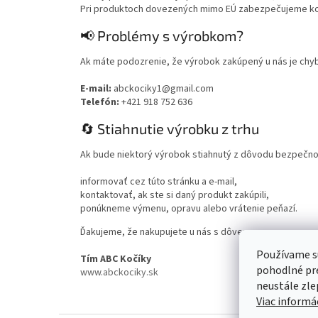
Pri produktoch dovezených mimo EÚ zabezpečujeme ko
📢 Problémy s výrobkom?
Ak máte podozrenie, že výrobok zakúpený u nás je chy
E-mail:
abckociky1@gmail.com
Telefón:
+421 918 752 636
🔄 Stiahnutie výrobku z trhu
Ak bude niektorý výrobok stiahnutý z dôvodu bezpečno
informovať cez túto stránku a e-mail,
kontaktovať, ak ste si daný produkt zakúpili,
ponúkneme výmenu, opravu alebo vrátenie peňazí.
Ďakujeme, že nakupujete u nás s dôverou.
Používame s
Tím ABC Kočíky
pohodlné pre
www.abckociky.sk
neustále zlep
Viac informác