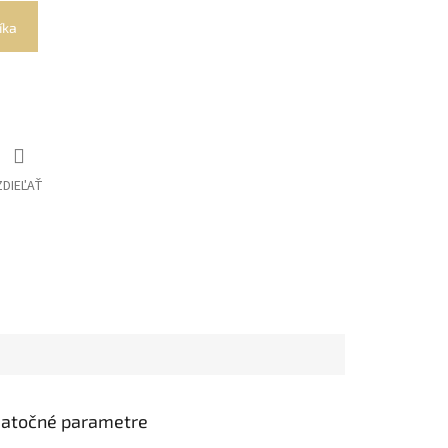
íka
ZDIEĽAŤ
atočné parametre