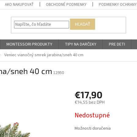
AKO NAKUPOVAŤ
OBCHODNÉ PODMIENKY
PODMIENKY OCHRANY
HĽADAŤ
MONTESSORI PRODUKTY
TIPY NA DARČEKY
PRE DETI
Veniec vianočný smrek jarabina/sneh 40 cm
ina/sneh 40 cm
12950
€17,90
€14,55 bez DPH
Jednotková
Nedostupné
cena:
Možnosti doručenia