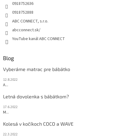
p
e
0918752636
r
0918752888
v
k
ABC CONNECT, s.r.o.
y
abcconnect.sk/
v
ý
YouTube kanál ABC CONNECT
p
i
s
Blog
u
Vyberáme matrac pre bábätko
12.8.2022
A...
Letná dovolenka s bábätkom?
17.6.2022
M...
Kolesá v kočíkoch COCO a WAVE
22.3.2022