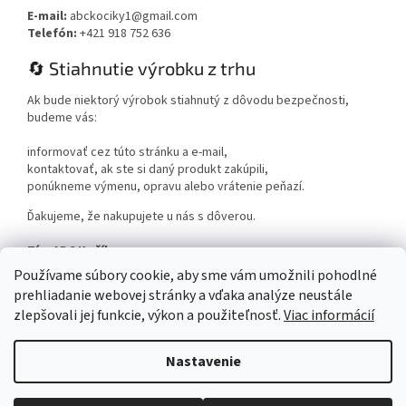
E-mail:
abckociky1@gmail.com
Telefón:
+421 918 752 636
🔄 Stiahnutie výrobku z trhu
Ak bude niektorý výrobok stiahnutý z dôvodu bezpečnosti,
budeme vás:
informovať cez túto stránku a e-mail,
kontaktovať, ak ste si daný produkt zakúpili,
ponúkneme výmenu, opravu alebo vrátenie peňazí.
Ďakujeme, že nakupujete u nás s dôverou.
Tím ABC Kočíky
www.abckociky.sk
Používame súbory cookie, aby sme vám umožnili pohodlné
prehliadanie webovej stránky a vďaka analýze neustále
zlepšovali jej funkcie, výkon a použiteľnosť.
Viac informácií
Nastavenie
Vytvoril Shoptet