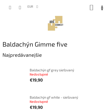
Prejsť
NÁKUP
na
EUR
obsah
KOŠÍK
Baldachýn Gimme five
Najpredávanejšie
Baldachýn gf grey sieťovaný
Nedostupné
€19,90
Baldachýn gf white - sieťovaný
Nedostupné
€19,90