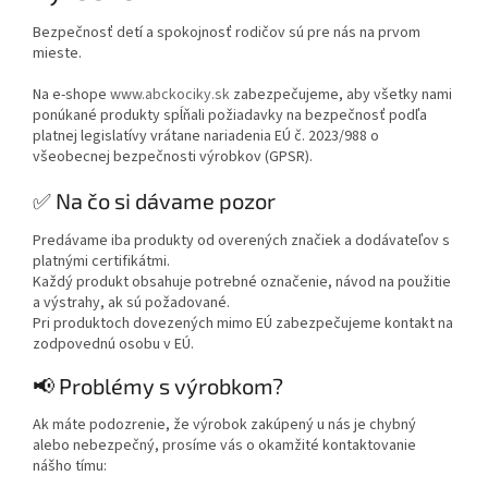
Bezpečnosť detí a spokojnosť rodičov sú pre nás na prvom
mieste.
Na e-shope
www.abckociky.sk
zabezpečujeme, aby všetky nami
ponúkané produkty spĺňali požiadavky na bezpečnosť podľa
platnej legislatívy vrátane nariadenia EÚ č. 2023/988 o
všeobecnej bezpečnosti výrobkov (GPSR).
✅ Na čo si dávame pozor
Predávame iba produkty od overených značiek a dodávateľov s
platnými certifikátmi.
Každý produkt obsahuje potrebné označenie, návod na použitie
a výstrahy, ak sú požadované.
Pri produktoch dovezených mimo EÚ zabezpečujeme kontakt na
zodpovednú osobu v EÚ.
📢 Problémy s výrobkom?
Ak máte podozrenie, že výrobok zakúpený u nás je chybný
alebo nebezpečný, prosíme vás o okamžité kontaktovanie
nášho tímu: