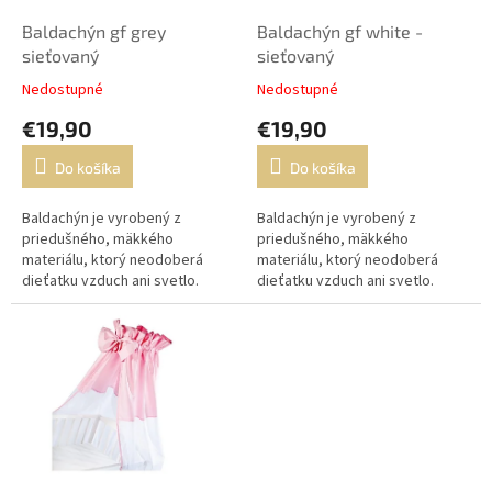
o
o
d
Baldachýn gf grey
Baldachýn gf white -
v
u
sieťovaný
sieťovaný
k
Nedostupné
Nedostupné
t
€19,90
€19,90
o
v
Do košíka
Do košíka
Baldachýn je vyrobený z
Baldachýn je vyrobený z
priedušného, mäkkého
priedušného, mäkkého
materiálu, ktorý neodoberá
materiálu, ktorý neodoberá
dieťatku vzduch ani svetlo.
dieťatku vzduch ani svetlo.
Baldachýn na postieľku.
Baldachýn na postieľku.
Univerzálny baldachýn.
Univerzálny baldachýn.