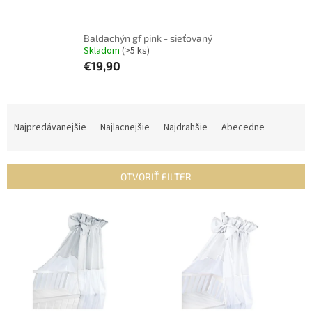
Baldachýn gf pink - sieťovaný
Skladom
(>5 ks)
€19,90
R
a
Najpredávanejšie
Najlacnejšie
Najdrahšie
Abecedne
d
e
n
OTVORIŤ FILTER
i
e
V
p
ý
r
p
o
i
d
s
u
p
k
r
t