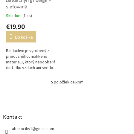
sieťovaný
Skladom
(1 ks)
€19,90
Do košíka
Baldachýn je vyrobený z
priedušného, mäkkého
materiálu, ktorý neodoberá
dieťatku vzduch ani svetlo.
Baldachýn na postieľku.
Univerzálny baldachýn.
5
položiek celkom
O
v
l
Z
á
á
d
p
a
ä
Kontakt
c
t
i
abckociky1
@
gmail.com
i
e