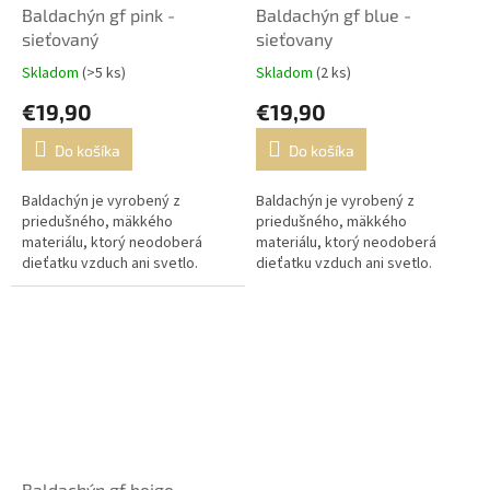
Baldachýn gf pink -
Baldachýn gf blue -
sieťovaný
sieťovany
Skladom
(>5 ks)
Skladom
(2 ks)
€19,90
€19,90
Do košíka
Do košíka
Baldachýn je vyrobený z
Baldachýn je vyrobený z
priedušného, mäkkého
priedušného, mäkkého
materiálu, ktorý neodoberá
materiálu, ktorý neodoberá
dieťatku vzduch ani svetlo.
dieťatku vzduch ani svetlo.
Baldachýn na postieľku.
Baldachýn na postieľku.
Univerzálny baldachýn.
Univerzálny baldachýn.
Baldachýn gf beige -