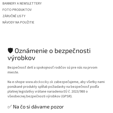
BANNERY A NEWSLETTERY
FOTO PRODUKTOV
ZÁRUČNÉ LISTY
NÁVODY NA POUŽITIE
🛡️ Oznámenie o bezpečnosti
výrobkov
Bezpečnosť detí a spokojnosť rodičov sú pre nás na prvom
mieste.
Na e-shope
www.abckociky.sk
zabezpečujeme, aby všetky nami
ponúkané produkty spĺňali požiadavky na bezpečnosť podľa
platnej legislatívy vrátane nariadenia EÚ č. 2023/988 o
všeobecnej bezpečnosti výrobkov (GPSR).
✅ Na čo si dávame pozor