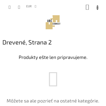
Prejsť
NÁKUP
na
EUR
obsah
KOŠÍK
Drevené
, Strana 2
Produkty ešte len pripravujeme.
Môžete sa ale pozrieť na ostatné kategórie.