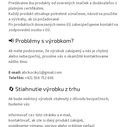
Predávame iba produkty od overených značiek a dodávateľov s
platnými certifikátmi.
Každý produkt obsahuje potrebné označenie, návod na použitie
a výstrahy, ak sú požadované.
Pri produktoch dovezených mimo EÚ zabezpečujeme kontakt na
zodpovednú osobu v EÚ.
📢 Problémy s výrobkom?
Ak máte podozrenie, že výrobok zakúpený u nás je chybný
alebo nebezpečný, prosíme vás o okamžité kontaktovanie
nášho tímu:
E-mail:
abckociky1@gmail.com
Telefón:
+421 918 752 636
🔄 Stiahnutie výrobku z trhu
Ak bude niektorý výrobok stiahnutý z dôvodu bezpečnosti,
budeme vás:
informovať cez túto stránku a e-mail,
kontaktovať, ak ste si daný produkt zakúpili,
ponúkneme výmenu, opravu alebo vrátenie peňazí.