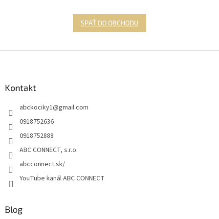
SPÄŤ DO OBCHODU
Z
á
p
ä
Kontakt
t
abckociky1
@
gmail.com
i
e
0918752636
0918752888
ABC CONNECT, s.r.o.
abcconnect.sk/
YouTube kanál ABC CONNECT
Blog