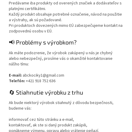
Predávame iba produkty od overených značiek a dodávateľov s
platnými certifikátmi.
Každý produkt obsahuje potrebné označenie, návod na použitie
a výstrahy, ak sú požadované.
Pri produktoch dovezených mimo EÚ zabezpečujeme kontakt na
zodpovednú osobu v EÚ.
📢 Problémy s výrobkom?
Ak máte podozrenie, že výrobok zakúpený u nás je chybný
alebo nebezpečný, prosíme vás o okamžité kontaktovanie
nášho tímu:
E-mail:
abckociky1@gmail.com
Telefón:
+421 918 752 636
🔄 Stiahnutie výrobku z trhu
Ak bude niektorý výrobok stiahnutý z dôvodu bezpečnosti,
budeme vás:
informovať cez túto stránku a e-mail,
kontaktovať, ak ste si daný produkt zakúpili,
ponúkneme výmenu, opravu alebo vrátenie peňazí.