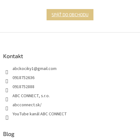
SPÄŤ DO OBCHODU
Z
á
p
ä
Kontakt
t
abckociky1
@
gmail.com
i
e
0918752636
0918752888
ABC CONNECT, s.r.o.
abcconnect.sk/
YouTube kanál ABC CONNECT
Blog