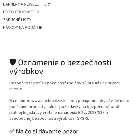
BANNERY A NEWSLETTERY
FOTO PRODUKTOV
ZÁRUČNÉ LISTY
NÁVODY NA POUŽITIE
🛡️ Oznámenie o bezpečnosti
výrobkov
Bezpečnosť detí a spokojnosť rodičov sú pre nás na prvom
mieste.
Na e-shope
www.abckociky.sk
zabezpečujeme, aby všetky nami
ponúkané produkty spĺňali požiadavky na bezpečnosť podľa
platnej legislatívy vrátane nariadenia EÚ č. 2023/988 o
všeobecnej bezpečnosti výrobkov (GPSR).
✅ Na čo si dávame pozor