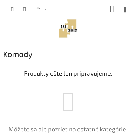
Prejsť
NÁKUP
na
EUR
obsah
KOŠÍK
Komody
Produkty ešte len pripravujeme.
Môžete sa ale pozrieť na ostatné kategórie.