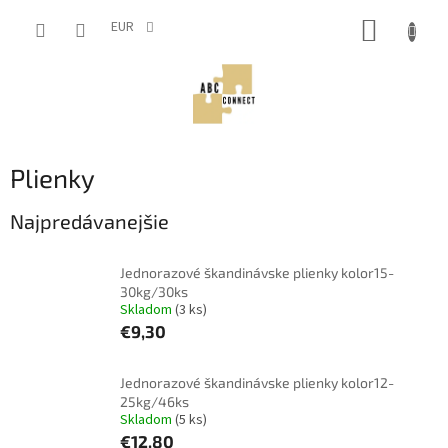
Prejsť
NÁKUP
na
EUR
obsah
KOŠÍK
Plienky
Najpredávanejšie
Jednorazové škandinávske plienky kolor15-
30kg/30ks
Skladom
(3 ks)
€9,30
Jednorazové škandinávske plienky kolor12-
25kg/46ks
Skladom
(5 ks)
€12,80