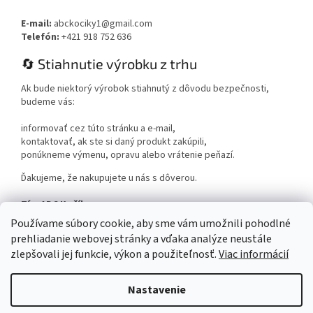
E-mail:
abckociky1@gmail.com
Telefón:
+421 918 752 636
🔄 Stiahnutie výrobku z trhu
Ak bude niektorý výrobok stiahnutý z dôvodu bezpečnosti,
budeme vás:
informovať cez túto stránku a e-mail,
kontaktovať, ak ste si daný produkt zakúpili,
ponúkneme výmenu, opravu alebo vrátenie peňazí.
Ďakujeme, že nakupujete u nás s dôverou.
Tím ABC Kočíky
www.abckociky.sk
Používame súbory cookie, aby sme vám umožnili pohodlné
prehliadanie webovej stránky a vďaka analýze neustále
zlepšovali jej funkcie, výkon a použiteľnosť.
Viac informácií
Nastavenie
Vytvoril Shoptet