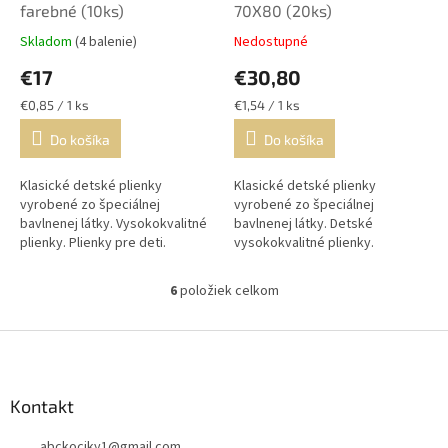
farebné (10ks)
70X80 (20ks)
Skladom
(4 balenie)
Nedostupné
€17
€30,80
Jednotková
Jednotková
€0,85 / 1 ks
€1,54 / 1 ks
cena:
cena:
Do košíka
Do košíka
Klasické detské plienky
Klasické detské plienky
vyrobené zo špeciálnej
vyrobené zo špeciálnej
bavlnenej látky. Vysokokvalitné
bavlnenej látky. Detské
plienky. Plienky pre deti.
vysokokvalitné plienky.
6
položiek celkom
O
v
l
Z
á
á
d
p
a
ä
Kontakt
c
t
i
abckociky1
@
gmail.com