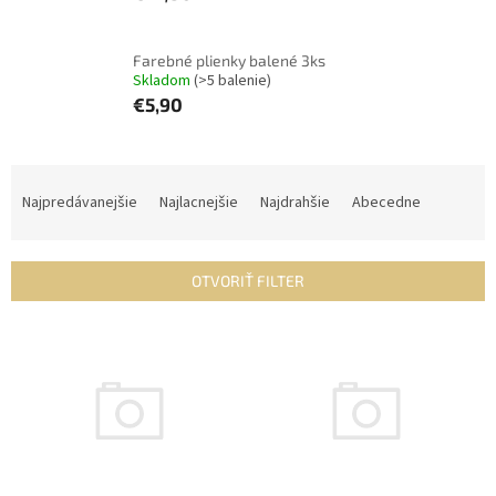
Farebné plienky balené 3ks
Skladom
(>5 balenie)
€5,90
R
a
Najpredávanejšie
Najlacnejšie
Najdrahšie
Abecedne
d
e
n
OTVORIŤ FILTER
i
e
V
p
ý
r
p
o
i
d
s
u
p
k
r
t