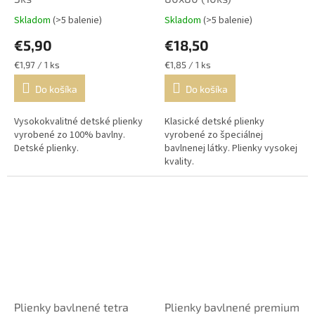
Skladom
(>5 balenie)
Skladom
(>5 balenie)
€5,90
€18,50
Jednotková
Jednotková
€1,97 / 1 ks
€1,85 / 1 ks
cena:
cena:
Do košíka
Do košíka
Vysokokvalitné detské plienky
Klasické detské plienky
vyrobené zo 100% bavlny.
vyrobené zo špeciálnej
Detské plienky.
bavlnenej látky. Plienky vysokej
kvality.
Plienky bavlnené tetra
Plienky bavlnené premium