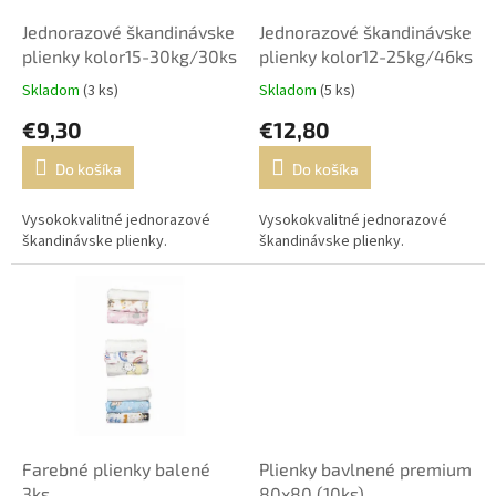
o
o
d
Jednorazové škandinávske
Jednorazové škandinávske
v
u
plienky kolor15-30kg/30ks
plienky kolor12-25kg/46ks
k
Skladom
(3 ks)
Skladom
(5 ks)
t
€9,30
€12,80
o
v
Do košíka
Do košíka
Vysokokvalitné jednorazové
Vysokokvalitné jednorazové
škandinávske plienky.
škandinávske plienky.
Farebné plienky balené
Plienky bavlnené premium
3ks
80x80 (10ks)