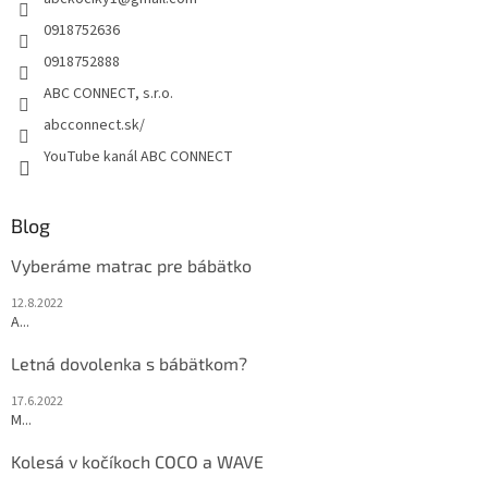
i
e
p
e
0918752636
r
0918752888
v
k
ABC CONNECT, s.r.o.
y
abcconnect.sk/
v
ý
YouTube kanál ABC CONNECT
p
i
s
Blog
u
Vyberáme matrac pre bábätko
12.8.2022
A...
Letná dovolenka s bábätkom?
17.6.2022
M...
Kolesá v kočíkoch COCO a WAVE