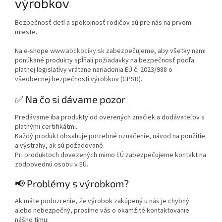
výrobkov
Bezpečnosť detí a spokojnosť rodičov sú pre nás na prvom
mieste.
Na e-shope
www.abckociky.sk
zabezpečujeme, aby všetky nami
ponúkané produkty spĺňali požiadavky na bezpečnosť podľa
platnej legislatívy vrátane nariadenia EÚ č. 2023/988 o
všeobecnej bezpečnosti výrobkov (GPSR).
✅ Na čo si dávame pozor
Predávame iba produkty od overených značiek a dodávateľov s
platnými certifikátmi.
Každý produkt obsahuje potrebné označenie, návod na použitie
a výstrahy, ak sú požadované.
Pri produktoch dovezených mimo EÚ zabezpečujeme kontakt na
zodpovednú osobu v EÚ.
📢 Problémy s výrobkom?
Ak máte podozrenie, že výrobok zakúpený u nás je chybný
alebo nebezpečný, prosíme vás o okamžité kontaktovanie
nášho tímu: