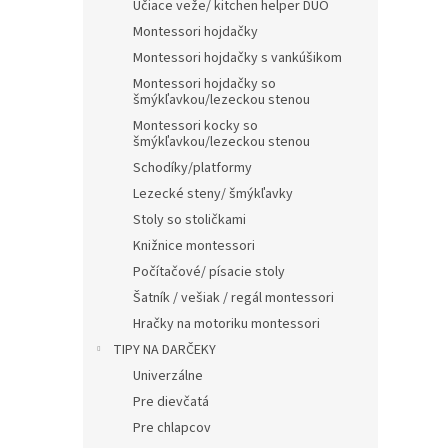
Učiace veže/ kitchen helper DUO
Montessori hojdačky
Montessori hojdačky s vankúšikom
Montessori hojdačky so
šmýkľavkou/lezeckou stenou
Montessori kocky so
šmýkľavkou/lezeckou stenou
Schodíky/platformy
Lezecké steny/ šmýkľavky
Stoly so stoličkami
Knižnice montessori
Počítačové/ písacie stoly
Šatník / vešiak / regál montessori
Hračky na motoriku montessori
TIPY NA DARČEKY
Univerzálne
Pre dievčatá
Pre chlapcov