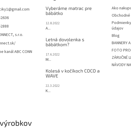
Vyberáme matrac pre
Ako nakup
ciky1
@
gmail.com
bábätko
Obchodné 
52636
Podmienky
12.8.2022
52888
A...
údajov
NNECT, s.r.o.
Blog
Letná dovolenka s
BANNERY A
nect.sk/
bábätkom?
FOTO PRO
be kanál ABC CONN
17.6.2022
ZÁRUČNÉ L
M...
NÁVODY NA
Kolesá v kočíkoch COCO a
WAVE
22.3.2022
K...
 výrobkov