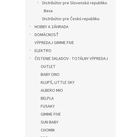
Distribútor pre Slovenskú republiku
Bexa
Distribútor pre Českú republiku
HOBBY A ZÁHRADA
DOMÁCNOSŤ
VÝPREDAJ GIMME FIVE
ELEKTRO
ČISTENIE SKLADOV - TOTÁLNY VÝPREDAJ
OUTLET
BABY ONO
KLUPŚ, LITTLE SKY
ALBERO MIO
BELPLA
FUSAKY
GIMME FIVE
SUN BABY
CHOMIK