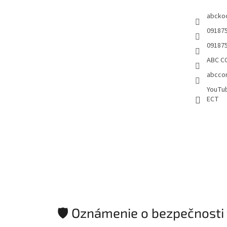
e
abcko
09187
09187
ABC CO
abccon
YouTu
ECT
🛡️ Oznámenie o bezpečnosti