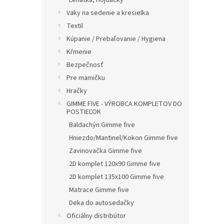
Lehátka, Hojdačky
Vaky na sedenie a kresielka
Textil
Kúpanie / Prebaľovanie / Hygiena
Kŕmenie
Bezpečnosť
Pre mamičku
Hračky
GIMME FIVE - VÝROBCA KOMPLETOV DO
POSTIEĽOK
Baldachýn Gimme five
Hniezdo/Mantinel/Kokon Gimme five
Zavinovačka Gimme five
2D komplet 120x90 Gimme five
2D komplet 135x100 Gimme five
Matrace Gimme five
Deka do autosedačky
Oficiálny distribútor