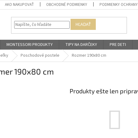
AKO NAKUPOVAŤ
OBCHODNÉ PODMIENKY
PODMIENKY OCHRANY
HĽADAŤ
MONTESSORI PRODUKTY
TIPY NA DARČEKY
PRE DETI
ieľky
Poschodové postele
Rozmer 190x80 cm
mer 190x80 cm
Produkty ešte len pripr