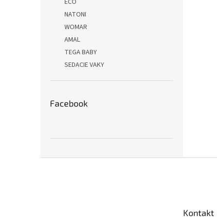
ECO
NATONI
WOMAR
AMAL
TEGA BABY
SEDACIE VAKY
Facebook
Z
á
p
ä
t
Kontakt
i