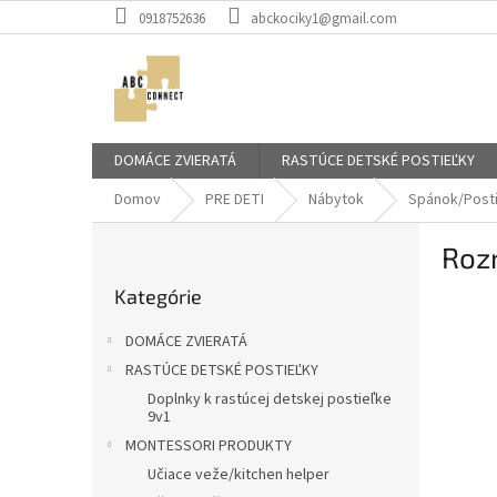
Prejsť
0918752636
abckociky1@gmail.com
na
obsah
DOMÁCE ZVIERATÁ
RASTÚCE DETSKÉ POSTIEĽKY
Domov
PRE DETI
Nábytok
Spánok/Post
B
Roz
o
Preskočiť
č
Kategórie
kategórie
n
ý
DOMÁCE ZVIERATÁ
p
RASTÚCE DETSKÉ POSTIEĽKY
a
Doplnky k rastúcej detskej postieľke
n
9v1
e
MONTESSORI PRODUKTY
l
Učiace veže/kitchen helper